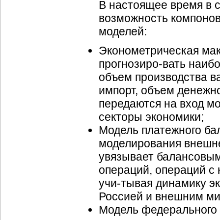
В настоящее время в 
возможность компонов
моделей:
Эконометрическая мак
прогнозиро-вать
наибо
объем производства
в
импорт, объем денежн
передаются на вход м
секторы экономики;
Модель платежного ба
моделирования
внешн
увязывает балансовы
операций, операций с
учи-тывая
динамику эк
Россией и внешним мир
Модель федерального 