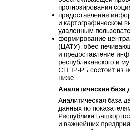
прогнозирования
соци
предоставление инфор
и картографическом в
удаленным пользоват
формирование центра
(ЦАТУ),
обес-печиваю
и предоставление
инф
республиканского и м
СППР-РБ
состоит из н
ниже
Аналитическая база
Аналитическая база д
данных по показател
Республики Башкортос
и важнейших предприя