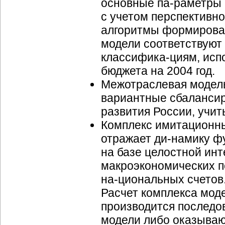
основные
па-раметры
с учетом перспективн
алгоритмы формирова
модели соответствуют
классифика-циям
, ис
бюджета на 2004 год.
Межотраслевая модель
вариантные сбаланси
развития России, учи
Комплекс имитационны
отражает
ди-намику
фу
на базе целостной ин
макроэкономических п
на-циональных
счетов
Расчет комплекса моде
производится последов
модели либо оказываю