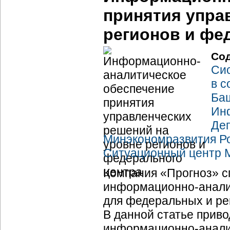
принятия упра
регионов и фе
Со
Си
в
с
Ба
Ин
Деп
Минэкономразвития Р
Ситуационный центр 
Компания «Прогноз» с
информационно-анали
для федеральных и ре
В данной статье приво
информационно-анали