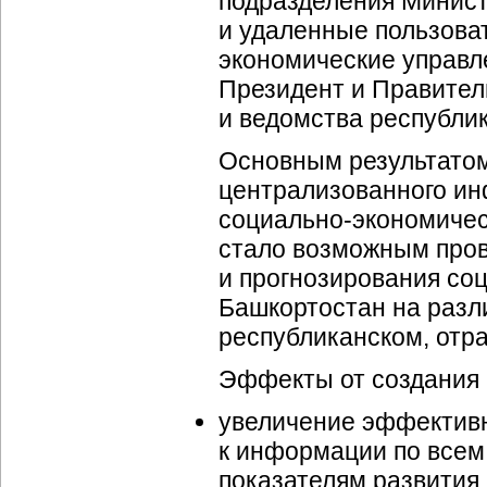
подразделения Минист
и удаленные пользоват
экономические управл
Президент и Правител
и ведомства республи
Основным результато
централизованного и
социально-экономиче
стало возможным пров
и прогнозирования
соц
Башкортостан на разл
республиканском, отр
Эффекты от создания 
увеличение эффективн
к информации по все
показателям развития 