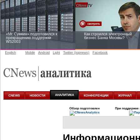
«Mr. Сумкин» подготовился к
Как строился электронный
прекращению поддержки
бизнес Банка Москвы?
WS2003
English
Mobile
Android
Light
Twitter (topnews)
Facebook
Заоблачная оптимизация: как
Рейтинг CNewsInfrastructure 20
Faberlic изменил подход к
приглашаем участвовать
аналитике
АНАЛИТИКА
CNEWS
НОВОСТИ
КОНФЕРЕНЦИИ
ЖУРНАЛ
Обзор подготовлен
При поддержке 
Информационн