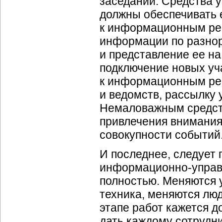
заседаний. Средства у
должны обеспечивать 
к информационным рес
информации по разно
и представление ее на
подключение новых уч
к информационным ре
и ведомств, рассылку 
Немаловажным средств
привлечения внимани
совокупности событий
И последнее, следует 
информационно-упра
полностью. Меняются 
техника, меняются лю
этапе работ кажется 
дать каждому сотрудн