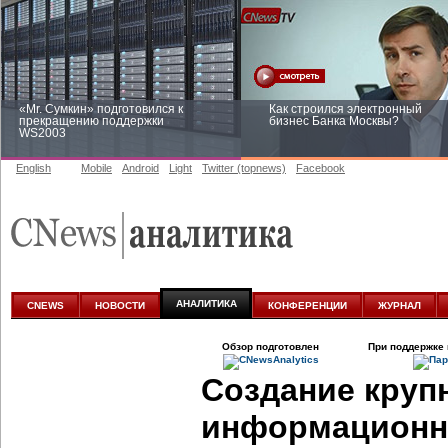
«Mr. Сумкин» подготовился к
Как строился электронный
прекращению поддержки
бизнес Банка Москвы?
WS2003
English
Mobile
Android
Light
Twitter (topnews)
Facebook
Заоблачная оптимизация: как
Рейтинг CNewsInfrastructure 20
Faberlic изменил подход к
приглашаем участвовать
аналитике
АНАЛИТИКА
CNEWS
НОВОСТИ
КОНФЕРЕНЦИИ
ЖУРНАЛ
Обзор подготовлен
При поддержке 
Создание круп
информационн