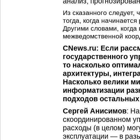
анализ, прогнозирова
Из сказанного следует, 
тогда, когда начинаетс
Другими словами, когда
межведомственной коо
CNews.ru: Если расс
государственного уп
то насколько оптима
архитектуры, интегр
Насколько велики м
информатизации разн
подходов остальных
Сергей Анисимов
: Н
скоординированном у
расходы (в целом) мо
эксплуатации — в разы