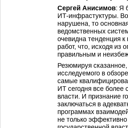
Сергей Анисимов
: Я
ИТ-инфрастуктуры
.
Во
нарушена, то основна
ведомственных систе
очевидна тенденция к
работ, что, исходя из
правильным и неизбе
Резюмируя сказанное, 
исследуемого в обзоре
самые квалифицирован
ИТ сегодня все более 
власти. И признание г
заключаться в адекват
программах взаимодей
не только эффективно
государственной власт