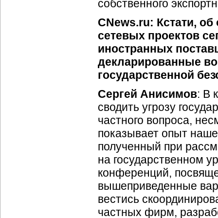
собственного экспортн
CNews.ru: Кстати, об
сетевых проектов се
иностранных поставщи
декларированные воз
государственной без
Сергей Анисимов
: В
сводить угрозу госуда
частного вопроса, нес
показывает опыт наш
полученный при расс
на государственном у
конференций, посвяще
вышеприведенные вари
вестись скоординиров
частных фирм, разрабо