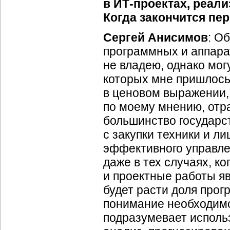
в
ИТ-проектах
, реал
Когда закончится пе
Сергей Анисимов
: О
программных и аппарат
не владею, однако мог
которых мне пришлось
в ценовом выражении, 
по моему мнению, отр
большинство государс
с закупки техники и ли
эффективного управле
даже в тех случаях, к
и проектные работы я
будет расти доля прог
понимание необходимо
подразумевает использ