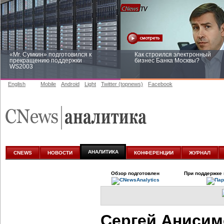
«Mr. Сумкин» подготовился к
Как строился электронный
прекращению поддержки
бизнес Банка Москвы?
WS2003
English
Mobile
Android
Light
Twitter (topnews)
Facebook
Заоблачная оптимизация: как
Рейтинг CNewsInfrastructure 20
Faberlic изменил подход к
приглашаем участвовать
аналитике
АНАЛИТИКА
CNEWS
НОВОСТИ
КОНФЕРЕНЦИИ
ЖУРНАЛ
Обзор подготовлен
При поддержке 
Сергей Анисим