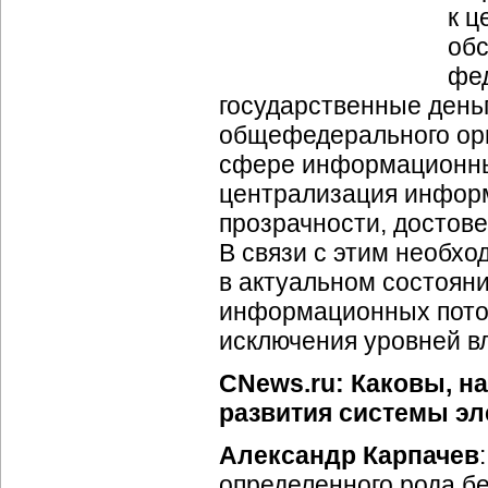
к ц
обс
фед
государственные деньг
общефедерального орг
сфере информационны
централизация инфор
прозрачности, достов
В связи с этим необх
в актуальном состоян
информационных потоко
исключения уровней в
CNews.ru: Каковы, н
развития системы эл
Александр Карпачев
определенного рода бе