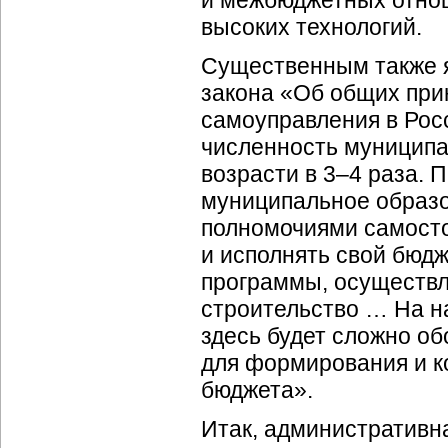
и межбюджетных отнош
высоких технологий.
Существенным также я
закона «Об общих при
самоуправления в Росс
численность муницип
возрасти в 3–4 раза. 
муниципальное образо
полномочиями самост
и исполнять свой бюдж
программы, осуществл
строительство … На н
здесь будет сложно о
для формирования и к
бюджета».
Итак, административн