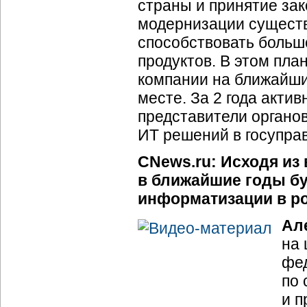
страны и принятие за
модернизации сущест
способствовать больш
продуктов. В этом пл
компании на ближайшие
месте. За 2 года акт
представители органо
ИТ решений в госупра
CNews.ru: Исходя из
в ближайшие годы б
информатизации в ро
Ал
на 
фед
по 
и п