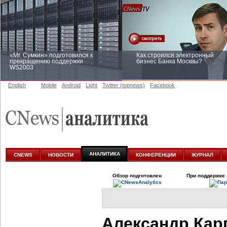
«Mr. Сумкин» подготовился к
Как строился электронный
прекращению поддержки
бизнес Банка Москвы?
WS2003
English
Mobile
Android
Light
Twitter (topnews)
Facebook
Заоблачная оптимизация: как
Рейтинг CNewsInfrastructure 20
Faberlic изменил подход к
приглашаем участвовать
аналитике
АНАЛИТИКА
CNEWS
НОВОСТИ
КОНФЕРЕНЦИИ
ЖУРНАЛ
Обзор подготовлен
При поддержке 
Александр Кар