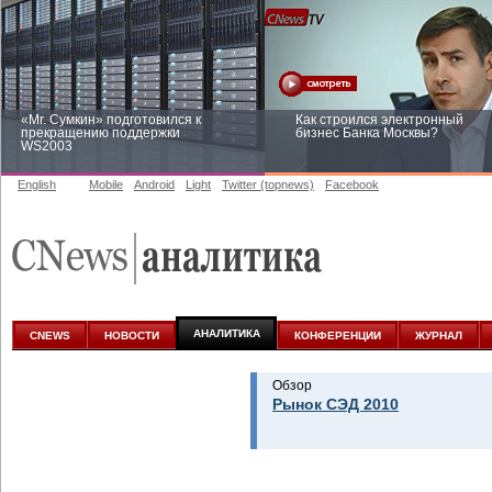
«Mr. Сумкин» подготовился к
Как строился электронный
прекращению поддержки
бизнес Банка Москвы?
WS2003
English
Mobile
Android
Light
Twitter (topnews)
Facebook
Заоблачная оптимизация: как
Рейтинг CNewsInfrastructure 20
Faberlic изменил подход к
приглашаем участвовать
аналитике
АНАЛИТИКА
CNEWS
НОВОСТИ
КОНФЕРЕНЦИИ
ЖУРНАЛ
Обзор
Рынок СЭД 2010