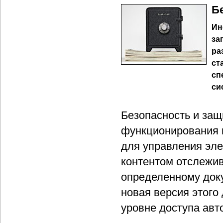
Б
Ин
за
ра
ст
сп
си
Безопасность и за
функционирования к
для управления эл
контентом отслежив
определенному доку
новая версия этого
уровне доступа авт