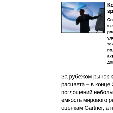
К
з
Со
эк
ро
уд
те
по
ак
до
За рубежом рынок 
расцвета – в конце
поглощений неболь
емкость мирового 
оценкам Gartner, а