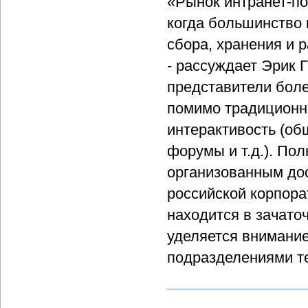
«Рынок интранет-по
когда большинство 
сбора, хранения и 
- рассуждает Эрик Г
представители боле
помимо традиционн
интерактивость (общ
форумы и т.д.). По
организованным дос
российской корпорат
находится в зачато
уделяется внимани
подразделениями т