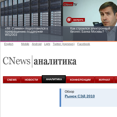
«Mr. Сумкин» подготовился к
Как строился электронный
прекращению поддержки
бизнес Банка Москвы?
WS2003
English
Mobile
Android
Light
Twitter (topnews)
Facebook
Заоблачная оптимизация: как
Рейтинг CNewsInfrastructure 20
Faberlic изменил подход к
приглашаем участвовать
аналитике
АНАЛИТИКА
CNEWS
НОВОСТИ
КОНФЕРЕНЦИИ
ЖУРНАЛ
Обзор
Рынок СЭД 2010