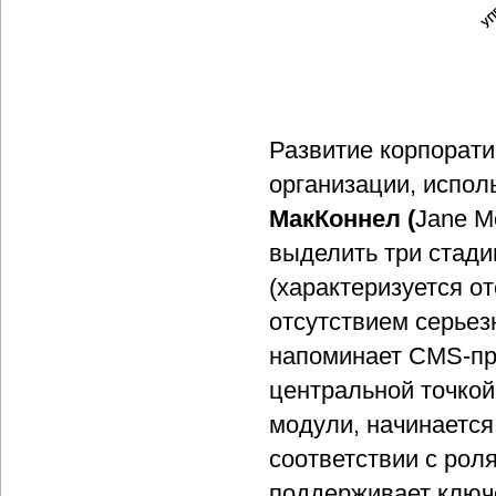
Развитие корпорати
организации, испо
МакКоннел (
Jane M
выделить три стади
(характеризуется о
отсутствием серьез
напоминает CMS-про
центральной точкой
модули, начинается
соответствии с рол
поддерживает ключ