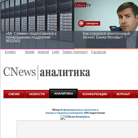
«Mr. Сумкин» подготовился к
Как строился электронный
прекращению поддержки
бизнес Банка Москвы?
WS2003
English
Mobile
Android
Light
Twitter (topnews)
Facebook
Заоблачная оптимизация: как
Рейтинг CNewsInfrastructure 20
Faberlic изменил подход к
приглашаем участвовать
аналитике
АНАЛИТИКА
CNEWS
НОВОСТИ
КОНФЕРЕНЦИИ
ЖУРНАЛ
Обзор
Информационные тенологии в
банках и страховых компаниях 2006
подготовлен