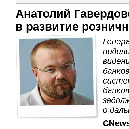
Анатолий Гавердов
в развитие рознич
Генер
подел
виден
банко
систе
банко
задол
о даль
CNews