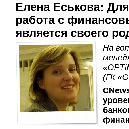
Елена Еськова: Дл
работа с финансов
является своего ро
На во
менед
«
OPTi
(ГК «
CNews
урове
банко
финан