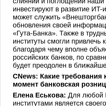
слияний и поглощений наши
инвестируют в развитие
ИT-
может служить «Внешторгба
обновления своей информа
«Гута-Банка».
Также в труд
институты смогли привлечь 
благодаря чему вполне объя
российских банков, по сравн
будет преодолен в ближайше
CNews: Какие требования 
момент банковская розни
Елена Еськова:
Для любой
институтами является своего