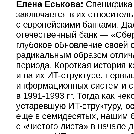
Елена Еськова:
Специфика 
заключается в их относител
с европейскими банками. Д
отечественный банк — «Сбе
глубокое обновление своей о
радикальным образом отлича
периода. Короткая история 
и на их
ИT-структуре:
первые
информационных систем и с
в
1991-1993 гг.
Тогда как нек
устаревшую
ИT-структуру,
ос
еще в семидесятых, нашим 
с «чистого листа» в начале 