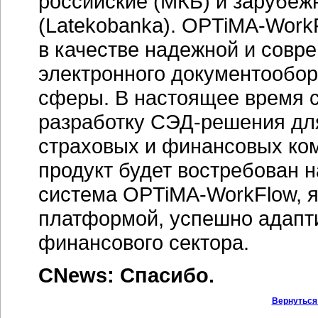
российские (МКБ) и зарубе
(Latekobanka).
OPTiMA-Work
в качестве надежной и сов
электронного документообор
сферы. В настоящее время 
разработку
СЭД-решения
для
страховых и финансовых ко
продукт будет востребован 
система
OPTiMA-WorkFlow,
я
платформой, успешно адапт
финансового сектора.
CNews: Спасибо.
Вернуться