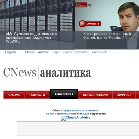
«Mr. Сумкин» подготовился к
Как строился электронный
прекращению поддержки
бизнес Банка Москвы?
WS2003
English
Mobile
Android
Light
Twitter (topnews)
Facebook
Заоблачная оптимизация: как
Рейтинг CNewsInfrastructure 20
Faberlic изменил подход к
приглашаем участвовать
аналитике
АНАЛИТИКА
CNEWS
НОВОСТИ
КОНФЕРЕНЦИИ
ЖУРНАЛ
Обзор
Информационные тенологии в
банках и страховых компаниях 2006
подготовлен