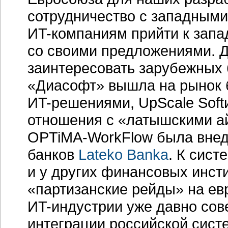
сотрудничество с западными
ИT-компаниям
прийти к зап
со своими предложениями. Д
заинтересовать зарубежных 
«Диасофт» вышла на рынок 
ИT-решениями,
UpScale Soft
отношения с «латышскими а
OPTiMA-WorkFlow
была внед
банков
Lateko Banka
. К сист
и у других финансовых инсти
«партизанские рейды» на ев
ИT-индустрии
уже давно сов
интеграции российской сист