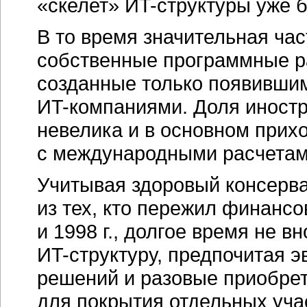
«скелет»
ИT-структуры
уже б
В то время значительная ча
собственные программные ра
созданные только появившим
ИT-компаниями.
Доля иностр
невелика и в основном прих
с международными расчетами (
Учитывая здоровый консерва
из тех, кто пережил финанс
и 1998 г., долгое время не 
ИT-структуру,
предпочитая э
решений и разовые приобре
для покрытия отдельных уча