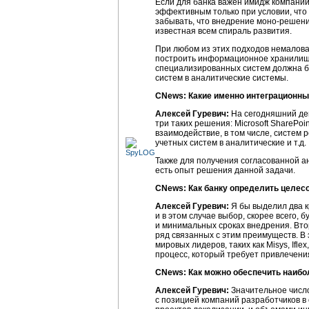
Если для банка важен имидж компани
эффективным только при условии, что 
забывать, что внедрение
моно-решен
известная всем спираль развития.
При любом из этих подходов немаловаж
построить информационное хранилище
специализированных систем должна бы
систем в аналитические системы.
CNews: Какие именно интеграционны
Алексей Гуревич:
На сегодняшний ден
три таких решения: Microsoft SharePo
взаимодействие, в том числе, систем
учетных систем в аналитические и т.д.
Также для получения согласованной а
есть опыт решения данной задачи.
CNews: Как банку определить целес
Алексей Гуревич:
Я бы выделил два 
и в этом случае выбор, скорее всего,
и минимальных сроках внедрения. Вто
ряд связанных с этим преимуществ. В
мировых лидеров, таких как Misys, Ifl
процесс, который требует привлечения
CNews: Как можно обеспечить наибо
Алексей Гуревич:
Значительное число
с позицией компаний разработчиков в 