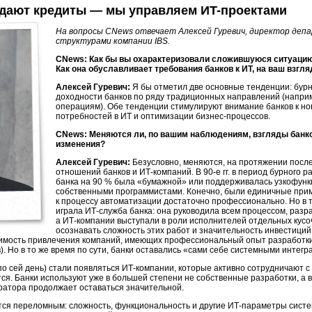
и дают кредиты — мы управляем
ИT-проектами
На вопросы CNews отвечает Алексей Гуревич, директор деп
структурами компании IBS.
CNews: Как бы вы охарактеризовали сложившуюся ситуацию
Как она обуславливает требования банков к ИТ, на ваш взгля
Алексей Гуревич:
Я бы отметил две основные тенденции: бурн
доходности банков по ряду традиционных направлений (напри
операциям). Обе тенденции стимулируют внимание банков к но
потребностей в ИТ и оптимизации
бизнес-процессов.
CNews: Меняются ли, по вашим наблюдениям, взгляды банк
изменения?
Алексей Гуревич:
Безусловно, меняются, на протяжении посл
отношений банков и
ИТ-компаний.
В
90-е
гг. в период бурного 
банка на 90 % была «бумажной» или поддерживалась узкофун
собственными программистами. Конечно, были единичные прим
к процессу автоматизации достаточно профессионально. Но в т
играла
ИТ-служба
банка: она руководила всем процессом, разр
а
ИТ-компании
выступали в роли исполнителей отдельных кусоч
осознавать сложность этих работ и значительность инвестици
димость привлечения компаний, имеющих профессиональный опыт разработк
). Но в то же время по сути, банки оставались «сами себе системными интегр
по сей день) стали появляться
ИТ-компании,
которые активно сотрудничают с
ся. Банки используют уже в большей степени не собственные разработки, а 
гратора продолжает оставаться значительной.
ется переломным: сложность, функциональность и другие
ИТ-параметры
систе