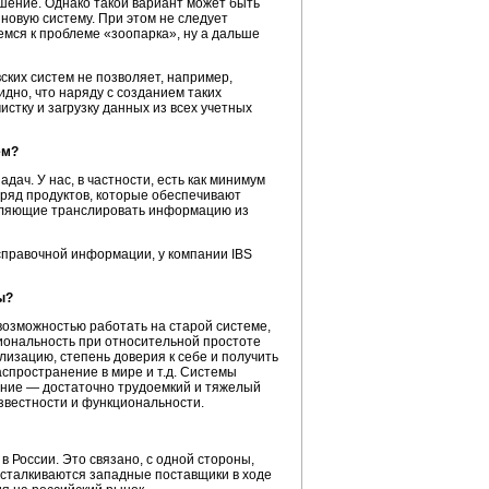
шение.
Однако такой вариант может быть
 новую систему. При этом не следует
емся к проблеме «зоопарка», ну а дальше
ских систем не позволяет, например,
но, что наряду с созданием таких
тку и загрузку данных из всех учетных
ем?
ач. У нас, в частности, есть как минимум
й ряд продуктов, которые обеспечивают
зволяющие транслировать информацию из
справочной
информации, у компании IBS
ы?
возможностью работать на старой системе,
циональность при относительной простоте
изацию, степень доверия к себе и получить
спространение в мире и т.д. Системы
едрение — достаточно трудоемкий и тяжелый
известности и функциональности.
 России. Это связано, с одной стороны,
и сталкиваются западные поставщики в ходе