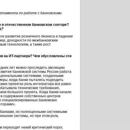
артамента по работе с банковскими
 в отечественном банковском секторе?
д?
ое развитие розничного бизнеса и падение
мер, доходности по межбанковским
вым технологиям, а также рост
ов на
ИT-партнера?
Чем обусловлены эти
едних лет можно проследить эволюцию
развития банковской системы России работа
кциональными системами, созданными
еры, когда банки пытались подходить
аких проектах роль интегратора все равно
абатывала технические требования,
ков большого проекта. Когда банки начали
й в содержание собственных центров
и специализированных банковских
аторами».
 банками, но полноценными системными
внешние системы, но при этом роль
м переходят некий критический порог,