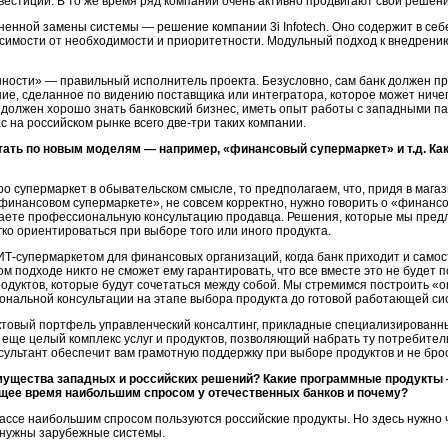
вестиций. В то же время ряд компаний очень активно продвигают свои решени
енной замены системы — решение компании 3i Infotech. Оно содержит в се
исимости от необходимости и приоритетности. Модульный подход к внедрени
ости» — правильный исполнитель проекта. Безусловно, сам банк должен при
е, сделанное по видению поставщика или интегратора, которое может ничег
н должен хорошо знать банковский бизнес, иметь опыт работы с западными
па
с на российском рынке всего
две-три
таких компании.
тать по новым моделям — например, «финансовый супермаркет» и т.д. Ка
ро супермаркет в обывательском смысле, то предполагаем, что, придя в маг
«финансовом супермаркете», не совсем корректно, нужно говорить о «финансо
учаете профессиональную консультацию продавца. Решения, которые мы пред
гко ориентироваться при выборе того или иного продукта.
ИТ-супермаркетом
для финансовых организаций, когда банк приходит и само
 подходе никто не сможет ему гарантировать, что все вместе это не будет п
одуктов, которые будут сочетаться между собой. Мы стремимся построить «on
ональной консультации на этапе выбора продукта до готовой работающей си
ктовый портфель управленческий консалтинг, прикладные специализированны
и еще целый комплекс услуг и продуктов, позволяющий набрать ту потребител
сультант обеспечит вам грамотную поддержку при выборе продуктов и не брос
имущества западных и российских решений? Какие программные продукты
щее время наибольшим спросом у отечественных банков и почему?
ассе наибольшим спросом пользуются российские продукты. Но здесь нужно ч
у нужны зарубежные системы.