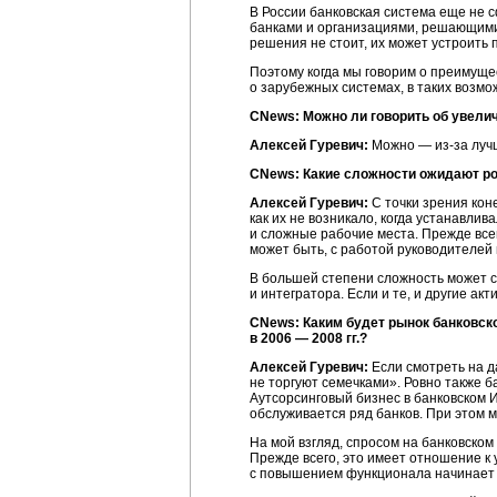
В России банковская система еще не
банками и организациями, решающими
решения не стоит, их может устроить
Поэтому когда мы говорим о преимуще
о зарубежных системах, в таких возм
CNews: Можно ли говорить об увели
Алексей Гуревич:
Можно —
из-за
луч
CNews: Какие сложности ожидают ро
Алексей Гуревич:
С точки зрения коне
как их не возникало, когда устанавли
и сложные рабочие места. Прежде все
может быть, с работой руководителей
В большей степени сложность может с
и интегратора. Если и те, и другие ак
CNews: Каким будет рынок банковск
в 2006 — 2008 гг.?
Алексей Гуревич:
Если смотреть на 
не торгуют семечками». Ровно также 
Аутсорсинговый бизнес в банковском 
обслуживается ряд банков. При этом 
На мой взгляд, спросом на банковском
Прежде всего, это имеет отношение к
с повышением функционала начинает 