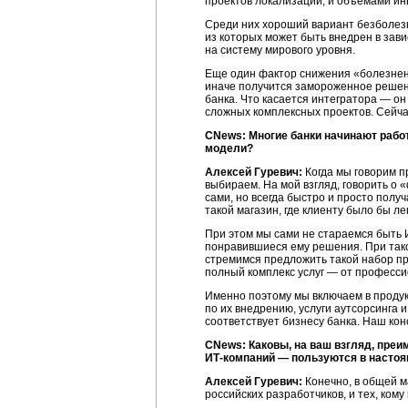
проектов локализации, и объемами ин
Среди них хороший вариант безболезн
из которых может быть внедрен в зав
на систему мирового уровня.
Еще один фактор снижения «болезненн
иначе получится замороженное решени
банка. Что касается интегратора — о
сложных комплексных проектов. Сейча
CNews: Многие банки начинают рабо
модели?
Алексей Гуревич:
Когда мы говорим п
выбираем. На мой взгляд, говорить о 
сами, но всегда быстро и просто пол
такой магазин, где клиенту было бы ле
При этом мы сами не стараемся быть
понравившиеся ему решения. При таком
стремимся предложить такой набор пр
полный комплекс услуг — от професси
Именно поэтому мы включаем в проду
по их внедрению, услуги аутсорсинга 
соответствует бизнесу банка. Наш кон
CNews: Каковы, на ваш взгляд, пре
ИТ-компаний
— пользуются в настоя
Алексей Гуревич:
Конечно, в общей м
российских разработчиков, и тех, ком