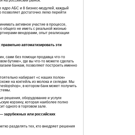
я на российский рынок.
бе ядро АБС и
8 бизнес-модулей,
каждый
ю позволяет достаточно легко перейти
нимать активное участие в процессе,
о общего не иметь с реальной жизнью
ртнерами-вендорами,
опыт реализации
к правильно автоматизировать эти
азин, сами без помощи продавца
что-то
вом бутике», где вы
что-то
можете сделать
лагаем банкам, позволяют построить именно
стоятельно набирает «с наших полок»
охоже на коктейль из молока и селедки. Мы
estopshop», в котором банк может получить
стемы.
е решения, оборудование и услуги
ьскую корзину, которая наиболее полно
ит одного в торговом зале.
 — зарубежных или российских
етко разделять тех, кто внедряет решения