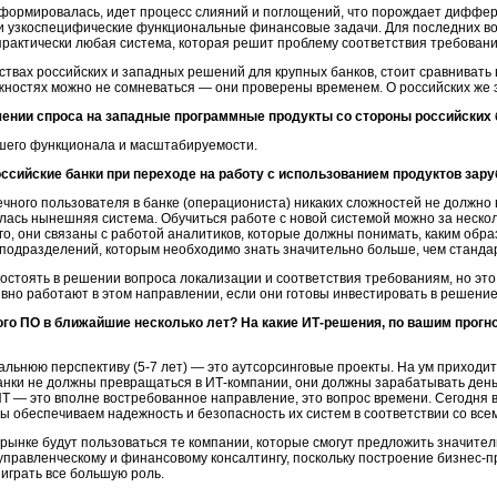
 сформировалась, идет процесс слияний и поглощений, что порождает дифф
 узкоспецифические функциональные финансовые задачи. Для последних воп
 практически любая система, которая решит проблему соответствия требован
ствах российских и западных решений для крупных банков, стоит сравниват
ожностях можно не сомневаться — они проверены временем. О российских же э
чении спроса на западные программные продукты со стороны российских 
шего функционала и масштабируемости.
ссийские банки при переходе на работу с использованием продуктов зар
чного пользователя в банке (операциониста) никаких сложностей не должно в
валась нынешняя система. Обучиться работе с новой системой можно за несколь
го, они связаны с работой аналитиков, которые должны понимать, каким обра
 подразделений, которым необходимо знать значительно больше, чем станд
остоять в решении вопроса локализации и соответствия требованиям, но это
тивно работают в этом направлении, если они готовы инвестировать в решение 
ого ПО в ближайшие несколько лет? На какие
ИТ-решения,
по вашим прогно
дальнюю перспективу
(5-7 лет)
— это аутсорсинговые проекты. На ум приходит
банки не должны превращаться в
ИТ-компании,
они должны зарабатывать деньги
ИТ — это вполне востребованное направление, это вопрос времени. Сегодня
мы обеспечиваем надежность и безопасность их систем в соответствии со в
 рынке будут пользоваться те компании, которые смогут предложить значитель
 управленческому и финансовому консалтингу, поскольку построение
бизнес-п
играть все большую роль.