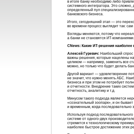
в итоге банку необходимо либо привл
системного интегратора. Это сложно, 
определенный пул специализированны
банковского бизнеса.
Итого, сегодняшний этап — это перех
во времени процесс выглядит так: са
Взгляды меняются, потому что нереаль
а банки не становятся
ИТ-компаниями
CNews: Какие
ИТ-решения
наиболее 
Алексей Гуревич:
Наибольший спрос н
важны решения, которые нацелены на 
целиком — например, заменить все ста
можно, но только что будет делать б
Другой вариант — удовлетворение пот
не значит, что нужно менять АБС. На
бизнеса и при этом не потребует пол
и отчетности. Внедрение таких систе
отчетность, аналитику и т.д.
Минусом такого подхода является нере
«сознательный зоопарк», и он бывает 
и временным, когда последовательно
Используя подход последовательного 
системе от
одного-двух
производителей
стремится к технологическому преиму
наиболее быстрое достижение этих ре