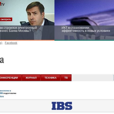
ак строился электронный
ИКТ в страховании:
изнес Банка Москвы?
эффективность в новых условиях
s)
Facebook
ейтинг CNewsInfrastructure 2015:
Информационная безопасность
риглашаем участвовать
бизнеса и госструктур: развитие в
новых условиях
ОНФЕРЕНЦИИ
ЖУРНАЛ
ТЕХНИКА
ТВ
нологии в
006
подготовлен