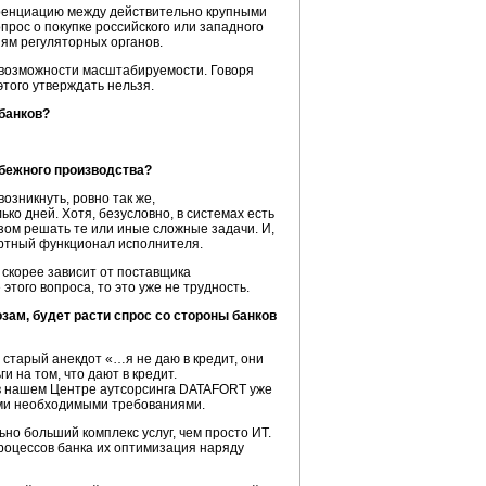
еренциацию между действительно крупными
рос о покупке российского или западного
иям регуляторных органов.
ь возможности масштабируемости. Говоря
того утверждать нельзя.
банков?
убежного производства?
озникнуть, ровно так же,
ко дней. Хотя, безусловно, в системах есть
зом решать те или иные сложные задачи. И,
артный функционал исполнителя.
 скорее зависит от поставщика
этого вопроса, то это уже не трудность.
зам, будет расти спрос со стороны банков
 старый анекдот «…я не даю в кредит, они
 на том, что дают в кредит.
 в нашем Центре аутсорсинга DATAFORT уже
семи необходимыми требованиями.
но больший комплекс услуг, чем просто ИТ.
роцессов
банка их оптимизация наряду