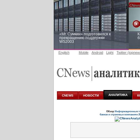
«Mr. Сумкин» подготовился к
К
прекращению поддержки
б
WS2003
English
Mobile
Android
Light
Twitter (topnew
Заоблачная оптимизация: как
Р
Faberlic изменил подход к
п
аналитике
АНАЛИТИКА
CNEWS
НОВОСТИ
К
Обзор
Информационные те
банках и страховых компаниях 2