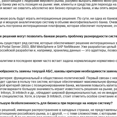
и, работающей с лидерами мирового рынка, разумно выбрать именно
моно-ре
у банка уже есть позиция на рынке: имя, клиенты и средства для перехода на
ия
может не охватить абсолютно все
бизнес-процессы
банка, и мы опять верн
ную роль будут играть интеграционные решения. По сути, ни одна из банков
 и мощную аналитическую систему в объеме многофилиального банка. Очевид
ть построена интеграционная платформа, которая обеспечит получение, очис
е решения могут позволить банкам решить проблему разнородности сист
ь существует ряд систем, которые обеспечивают решение интеграционных зад
int Portal Server 2003, IBM WebSphere и SAP NetWeaver. Уже разработан целы
 российской разработки и, например, хранилищ данных — это адаптеры, по
налитики в последнее время часто встает задача нормализации
нормативно-
ообразность замены текущей АБС, каковы критерии необходимости замен
критерия: функциональный и
общественно-политический.
Первый связан с не
 будет сделан в пользу тех систем, которые обеспечивают максимальную функ
рой критерий связан с позиционированием банка, желанием повысить капитал
 этом варианте большую значимость играет известность решения на рынке, ра
ex, Infosys, 3i infotech и др., обладают широкой функциональностью, но их вн
 специалистов. Хотя, в случае 3i Infotech, стоит отметить особое сочетание 
льшую безболезненность для бизнеса при переходе на новую систему?
 решений, имеющих распространение в западных странах, не представлены в
отношении российского рынка, а с другой, — с теми сложностями, с которым