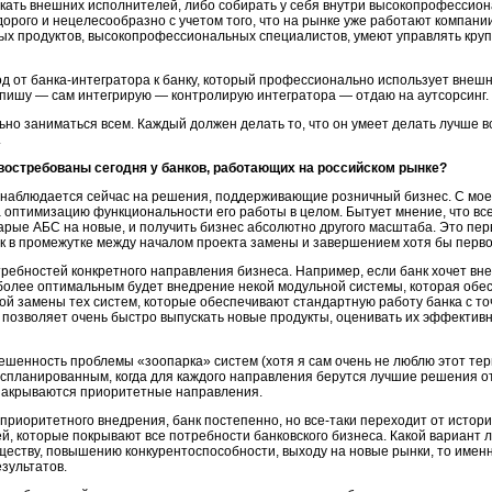
екать внешних исполнителей, либо собирать у себя внутри высокопрофессио
дорого и нецелесообразно с учетом того, что на рынке уже работают компан
х продуктов, высокопрофессиональных специалистов, умеют управлять кру
од от
банка-интегратора
к банку, который профессионально использует внеш
м пишу — сам интегрирую — контролирую интегратора — отдаю на аутсорсинг.
но заниматься всем. Каждый должен делать то, что он умеет делать лучше в
.
востребованы сегодня у банков, работающих на российском рынке?
аблюдается сейчас на решения, поддерживающие розничный бизнес. С моей 
оптимизацию функциональности его работы в целом. Бытует мнение, что вс
рые АБС на новые, и получить бизнес абсолютно другого масштаба. Это перв
анк в промежутке между началом проекта замены и завершением хотя бы перво
ребностей конкретного направления бизнеса. Например, если банк хочет вне
иболее оптимальным будет внедрение некой модульной системы, которая обе
ной замены тех систем, которые обеспечивают стандартную работу банка с то
м позволяет очень быстро выпускать новые продукты, оценивать их эффектив
шенность проблемы «зоопарка» систем (хотя я сам очень не люблю этот терм
спланированным, когда для каждого направления берутся лучшие решения от 
 закрываются приоритетные направления.
приоритетного внедрения, банк постепенно, но
все-таки
переходит от истори
, которые покрывают все потребности банковского бизнеса. Какой вариант л
ществу, повышению конкурентоспособности, выходу на новые рынки, то име
зультатов.