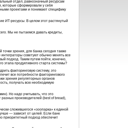
нальный отдел, равнозначный ресурсам
ии, которые сформировали у себя
пными проектами и понимают специфику
ние
ИТ-ресурсы.
В целом этот растянутый
сего. Мы не пытаемся давать кредиты,
точки зрения, для банка сегодня также
е интеграторы советуют обычно менять все
ый подход. Таким путем пойти, конечно,
го этапа продуктивного старта системы?
дрить факторинговую систему, это
спечит все потребности факторингового
чки зрения регуляторных органов
ность, получать всю необходимую
ин). Но надо учитывать, что это
разных производителей (best of bread),
чески сложившегося «зоопарка» к единой
учше — зависит от целей. Если банк
нно приоритетный подход обеспечит