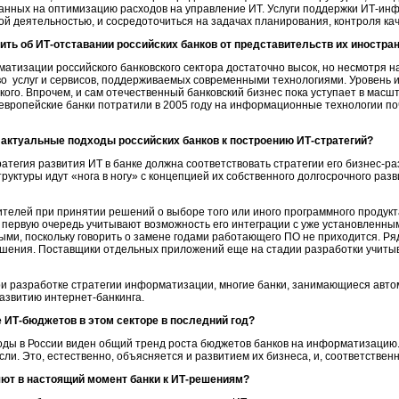
ванных на оптимизацию расходов на управление ИТ. Услуги поддержки
ИТ-инф
ой деятельностью, и сосредоточиться на задачах планирования, контроля к
ить об
ИТ-отставании
российских банков от представительств их иностра
атизации российского банковского сектора достаточно высок, но несмотря на
во услуг и сервисов, поддерживаемых современными технологиями. Уровень
кого. Впрочем, и сам отечественный банковский бизнес пока уступает в мас
оевропейские банки потратили в 2005 году на информационные технологии поч
 актуальные подходы российских банков к построению
ИТ-стратегий?
ратегия развития ИТ в банке должна соответствовать стратегии его
бизнес-ра
труктуры
идут «нога в ногу» с концепцией их собственного долгосрочного разв
ителей
при принятии решений о выборе того или иного программного продукт
 первую очередь учитывают возможность его интеграции с уже установленны
и, поскольку говорить о замене годами работающего ПО не приходится. Ря
шения. Поставщики отдельных приложений еще на стадии разработки учитыв
при разработке стратегии информатизации, многие банки, занимающиеся автом
развитию
интернет-банкинга.
е
ИТ-бюджетов
в этом секторе в последний год?
оды в России виден общий тренд роста бюджетов банков на информатизацию.
ли. Это, естественно, объясняется и развитием их бизнеса, и, соответствен
ют в настоящий момент банки к
ИТ-решениям?