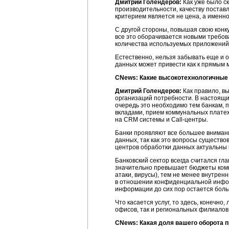
Дмитрий Голендеров:
Как уже было с
производительности, качеству постав
критерием является не цена, а именно
С другой стороны, повышая свою конку
все это оборачивается новыми требо
количества используемых приложений 
Естественно, нельзя забывать еще и
данных может привести как к прямым 
СNews: Какие высокотехнологичные 
Дмитрий Голендеров:
Как правило, в
организаций потребности. В настоящи
очередь это необходимо тем банкам, 
вкладами, прием коммунальных плате
на CRM системы и
Call-центры.
Банки проявляют все большее вниман
данных, так как это вопросы существо
центров обработки данных актуальны 
Банковский сектор всегда считался г
значительно превышает бюджеты компа
атаки, вирусы), тем не менее внутрен
в отношении конфиденциальной инфор
информации до сих пор остается боль
Что касается услуг, то здесь, конечно,
офисов, так и региональных филиалов
СNews: Какая доля вашего оборота 