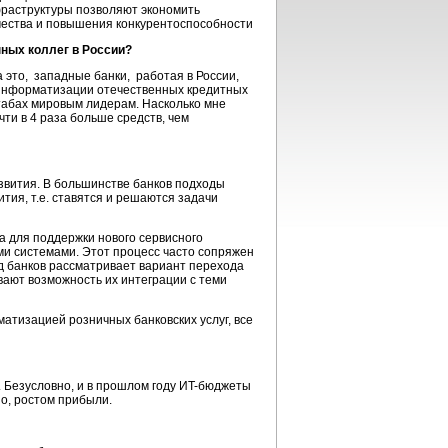
раструктуры
позволяют экономить
ачества и повышения конкурентоспособности
нных коллег в России?
 это, западные банки, работая в России,
 информатизации отечественных кредитных
штабах мировым лидерам. Насколько мне
ти в 4 раза больше средств, чем
звития.
В большинстве банков подходы
ития, т.е. ставятся и решаются задачи
а для поддержки нового сервисного
ми системами. Этот процесс часто сопряжен
д банков рассматривает вариант перехода
ают возможность их интеграции с теми
атизацией розничных банковских услуг, все
 Безусловно, и в прошлом году
ИT-бюджеты
но, ростом прибыли.