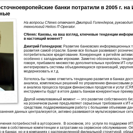
точноевропейские банки потратили в 2005 г. на 
нные
На вопросы СNews отвечает Дмитрий Голендеров, руководи
технологий Helios
IT-O
perator.
СNews: Каковы, на ваш взгляд, ключевые тенденции информ
в настоящий момент?
Дмитрий Голендеров:
Развитие банковских информационных 
развития самой отрасли. Банки все больше развивают рознично
потребительское кредитование. Конкуренция в ритейле активи
особенно с западными игроками. Заметно обозначилась тенден
говоря, прибавило множество дополнительных проблем
ИТ-слу
интегрировать системы объединяющихся организаций, укрупня
модернизовать и.т.д.
Хотелось бы также отметить тенденцию развития в банках до
анализа, комплексных решений по управлению финансовыми ри
и анализа процесса продаж финансовых продуктов и услуг (CRM
инструменты будут в итоге давать банкам конкурентные преим
Другой немаловажный момент — это развитие собственного биз
на розничном рынке предъявляет серьезные требования к
ИТ-
средствам, поддерживающим работу с большими объемами дан
анения данных централизуются, активно развиваются мультисервисные сети
ичения потребностей в аутсорсинге. В основном, это услуги по поддержке
ИТ
ми в собственные компетенции и затратами на сервисное обслуживание. Опы
о в банках, но и в компаниях с распределенной филиальной структурой, об