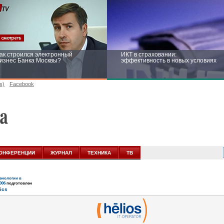
ак строился электронный
ИКТ в страховании:
изнес Банка Москвы?
эффективность в новых условиях
s)
Facebook
ейтинг CNewsInfrastructure 2015:
Информационная безопасность
риглашаем участвовать
бизнеса и госструктур: развитие в
новых условиях
ОНФЕРЕНЦИИ
ЖУРНАЛ
ТЕХНИКА
ТВ
нологии в
006
подготовлен