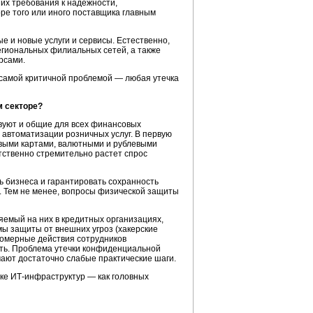
 их требования к надежности,
ре того или иного поставщика главным
е и новые услуги и сервисы. Естественно,
егиональных филиальных сетей, а также
рсами.
 самой критичной проблемой — любая утечка
м секторе?
вуют и общие для всех финансовых
 автоматизации розничных услуг. В первую
овыми картами, валютными и рублевыми
тственно стремительно растет спрос
 бизнеса и гарантировать сохранность
и. Тем не менее, вопросы физической защиты
яемый на них в кредитных организациях,
ы защиты от внешних угроз (хакерские
омерные действия сотрудников
ть. Проблема утечки конфиденциальной
ают достаточно слабые практические шаги.
жке
ИТ-инфраструктур
— как головных