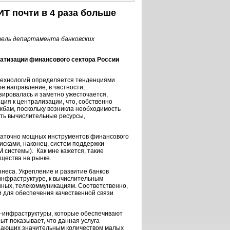
ИТ почти в 4 раза больше
тель департамента банковских
атизации финансового сектора России
технологий определяется тенденциями
е направление, в частности,
зировалась и заметно ужесточается,
ция к централизации, что, собственно
жбам,
поскольку возникла необходимость
ть вычислительные ресурсы,
статочно мощных инструментов финансового
сками, наконец, систем поддержки
 системы). Как мне кажется, такие
ущества на рынке.
неса. Укрепление и развитие банков
инфраструктуре,
к вычислительным
ных, телекоммуникациям. Соответственно,
 для обеспечения качественной связи
-инфраструктуры,
которые обеспечивают
т показывает, что данная услуга
ладающих значительным количеством малых