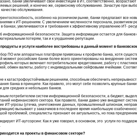
казано, банки увеличивают свои инвестиции в ИТ, соответственно, возрастают
ляемых решений, и конечно же, сервисному обслуживанию. Зачастую при выбо
 качество обслуживания.
рентоспособность, особенно на розничном рынке, банки предлагают все новы
ваниями к
ИТ-решениям.
С увеличением численности персонала, развитием р
в банках, увеличиваются и требования к эффективному управлению ИТ- ресу
 об информационной безопасности. Защита информации остается для банков
материальным потерям, так и к ухудшению репутации.
продукты и услуги наиболее востребованы в данный момент в банковско
ыбор ПО или аппаратных платформ привязаны к профилю банка, хотя сущест
й момент российские банки более всего ориентированы на внедрение систем
профиль которых включает потребительское кредитование, работу с пластик
жей, обмен валюты, работу с индивидуальными сейфовыми ячейками. Соотве
ие к катастрофоустойчивым решениям, способным обеспечить непрерывность
вания банка в принципе. Как правило, это могут себе позволить крупные банк
и для средних и небольших банков.
лавным потребителем систем информационной безопасности, а бюджет, выдел
ний нефинансового сектора. Как правило, банки давно уже внедряют систем
ние
ИТ-угрозы
(утечка, уничтожение данных, промышленный шпионаж, неправ
мации) вызывают у заказчиков в последнее время наибольшую озабоченнос
шой проблемой, специалисты признают ее актуальность, но пока предприним
 лидирует
ИТ-аутсорсинг.
Как я уже говорил, в основном, это услуги по поддер
.
приходится на проекты в финансовом секторе?