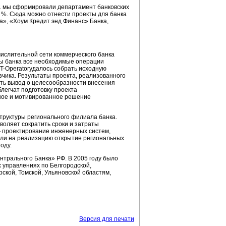
г. мы сформировали департамент банковских
7 %. Сюда можно отнести проекты для банка
», «Хоум Кредит энд Финанс» Банка,
ислительной сети коммерческого банка
ы банка все необходимые операции
IT-Operatorудалось
собрать исходную
зчика.
Результаты проекта, реализованного
ать вывод о целесообразности внесения
легчат подготовку проекта
нное и мотивированное решение
труктуры
регионального филиала банка.
воляет сократить сроки и затраты
проектирование инженерных систем,
яли на реализацию открытие региональных
оду.
нтрального Банка» РФ. В 2005 году было
х управлениях по Белгородской,
ской, Томской, Ульяновской областям,
Версия для печати