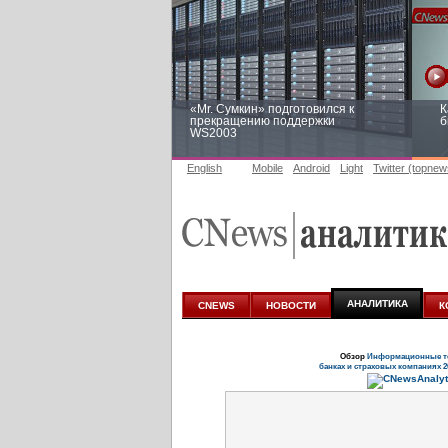
«Mr. Сумкин» подготовился к
К
прекращению поддержки
б
WS2003
English
Mobile
Android
Light
Twitter (topnew
Заоблачная оптимизация: как
Р
Faberlic изменил подход к
п
аналитике
АНАЛИТИКА
CNEWS
НОВОСТИ
К
Обзор
Информационные те
банках и страховых компаниях 2