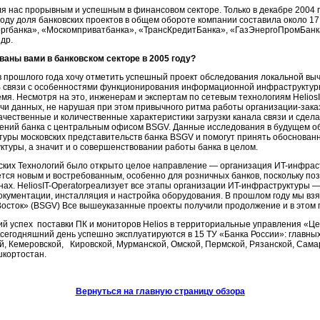
ля нас прорывным и успешным в финансовом секторе. Только в декабре 2004 
году доля банковских проектов в общем обороте компании составила около 1
ргбанка», «Москомприватбанка», «ТрансКредитБанка», «ГазЭнергоПромБанка
др.
ваны вами в банковском секторе в 2005 году?
 прошлого года хочу отметить успешный проект обследования локальной выч
В связи с особенностями функционирования информационной инфраструктур
емя. Несмотря на это, инженерам и экспертам по сетевым технологиям
Helios
чи данных, не нарушая при этом привычного ритма работы
организации-зака
ачественные и количественные характеристики загрузки канала связи и сдел
ений банка с центральным офисом BSGV. Данные исследования в будущем об
туры московских представительств банка BSGV и помогут принять обоснова
ктуры,
а значит и о совершенствовании работы банка в целом.
вских Технологий было открыто целое направление — организация
ИT-инфрас
тся новым и востребованным, особенно для розничных банков, поскольку поз
нах.
HeliosIT-Operatorреализует
все этапы организации
ИT-инфраструктуры
— 
окументации, инсталляция и настройка оборудования. В прошлом году мы вз
сток» (BSGV) Все вышеуказанные проекты получили продолжение и в этом г
ий успех поставки ПК и мониторов Helios в территориальные управления «Це
 сегодняшний день успешно эксплуатируются в 15 ТУ «Банка России»: главны
, Кемеровской, Кировской, Мурманской, Омской, Пермской, Рязанской, Самар
шкортостан.
Вернуться на главную страницу обзора