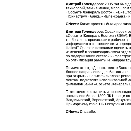
Дмитрий Голендеров:
2005 год был д
технологий, тем не менее, в прошлом 
«Сосьете Женераль Восток», «Внешто
«Юниаструм» банка, «Импексбанка» и 
СNews: Какие проекты были реализо
Дмитрий Голендеров:
Среди проектов
«Сосьете Женераль Восток» (BSGV). 
требовалось произвести в рабочее вр
информацию о состоянии сети переда
HeliosIT-Operator,
позволили оценить к
изменений в организацию связи отдел
по модернизации сетевой инфраструк
об оптимизации работы
ИT-инфрастру
Помимо этого, в Департаменте Банко
Данное направление для банков являе
при открытии новых филиалов в регио
монтаж, подготовка исполнительной д
филиалов банка «Сосьете Женераль Во
Также хочется отметить и прошлогодн
поставлено более 1300 ПК Helios,и на
Владимирской, Воронежской, Иркутской
Приморскому краю, НБ Республики Ба
СNews: Спасибо.