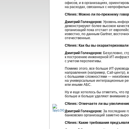
офисов, и в организациях, ориентиро
на расходах, связанных с непрофильн
СNews: Можно ли
по-прежнему
говор
Дмитрий Голендеров:
Уровень информ
демонстрируют более высокое качест
организаций пока отстает от европейс
известно, по данным Gartner, восточн
отечественные.
СNews: Как бы вы охарактеризовали
Дмитрий Голендеров:
Безусловно, ст
к построению инженерной
ИТ-инфрас
с учетом перспективы.
Помимо этого, все больше
ИТ-руковод
направления (например,
Call-центр),
в
с большими сложностями — неизбежным
на универсальные интеграционные ре
или иными АБС.
Ну и еще хотелось бы отметить, что 
больше и больше уделяют внимание 
СNews: Отмечаете ли вы увеличени
Дмитрий Голендеров:
За последние г
банковских организаций заметно вырос
СNews: Какие требования предъявля