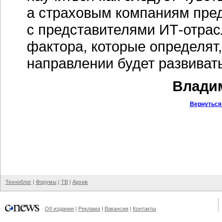
а страховым компаниям пред
с представителями
ИТ-отрас
фактора, которые определят,
направлении будет развиват
Владим
Вернуться
Техноблог
|
Форумы
|
ТВ
|
Архив
Об издании
|
Реклама
|
Вакансии
|
Контакты