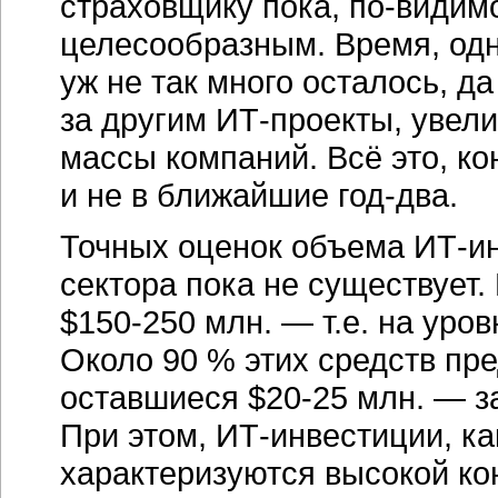
страховщику пока,
по-видим
целесообразным. Время, одн
уж не так много осталось, д
за другим
ИТ-проекты,
увели
массы компаний. Всё это, ко
и не в ближайшие
год-два.
Точных оценок объема
ИТ-и
сектора пока не существует.
$150-250 млн.
— т.е. на уро
Около 90 % этих средств пр
оставшиеся
$20-25 млн.
— за
При этом,
ИТ-инвестиции,
ка
характеризуются высокой ко