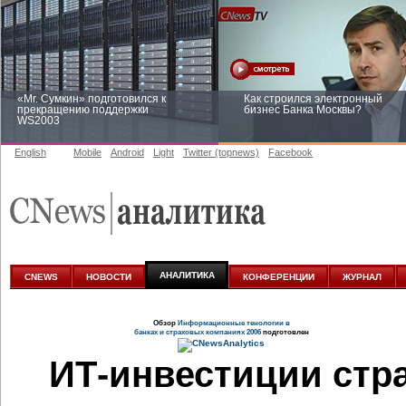
«Mr. Сумкин» подготовился к
Как строился электронный
прекращению поддержки
бизнес Банка Москвы?
WS2003
English
Mobile
Android
Light
Twitter (topnews)
Facebook
Заоблачная оптимизация: как
Рейтинг CNewsInfrastructure 20
Faberlic изменил подход к
приглашаем участвовать
аналитике
АНАЛИТИКА
CNEWS
НОВОСТИ
КОНФЕРЕНЦИИ
ЖУРНАЛ
Обзор
Информационные тенологии в
банках и страховых компаниях 2006
подготовлен
ИТ-инвестиции
стра