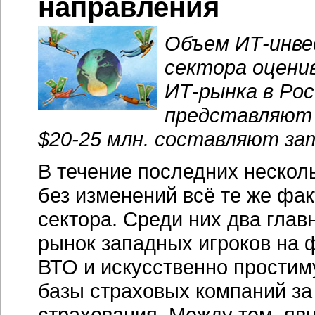
направления
Объем
ИТ-инв
сектора оцени
ИТ-рынка
в Рос
представляют 
$20-25 млн.
составляют зат
В течение последних нескол
без изменений всё те же фа
сектора. Среди них два гла
рынок западных игроков на
ВТО и искусственно прости
базы страховых компаний за
страхования. Между тем, яв