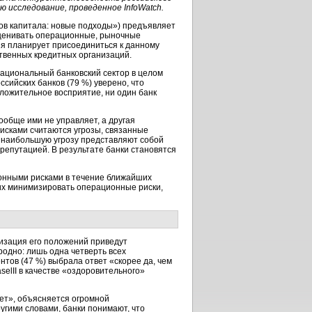
 исследование, проведенное InfoWatch.
ов капитала: новые подходы») предъявляет
оценивать операционные, рыночные
сия планирует присоединиться к данному
ственных кредитных организаций.
ациональный банковский сектор в целом
сийских банков (79 %) уверено, что
оложительное восприятие, ни один банк
обще ими не управляет, а другая
исками считаются угрозы, связанные
, наибольшую угрозу представляют собой
репутацией. В результате банки становятся
онными рисками в течение ближайших
щих минимизировать операционные риски,
лизация его положений приведут
одно: лишь одна четверть всех
нтов (47 %) выбрала ответ «скорее да, чем
lII в качестве «оздоровительного»
нет», объясняется огромной
угими словами, банки понимают, что