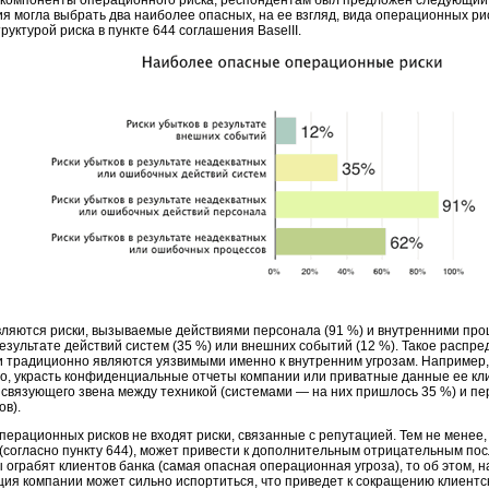
компоненты операционного риска, респондентам был предложен следующий 
я могла выбрать два наиболее опасных, на ее взгляд, вида операционных ри
руктурой риска в пункте 644 соглашения BaselII.
ляются риски, вызываемые действиями персонала (91 %) и внутренними проц
езультате действий систем (35 %) или внешних событий (12 %). Такое распр
 традиционно являются уязвимыми именно к внутренним угрозам. Например,
 украсть конфиденциальные отчеты компании или приватные данные ее клие
 связующего звена между техникой (системами — на них пришлось 35 %) и п
ов).
операционных рисков не входят риски, связанные с репутацией. Тем не менее
(согласно пункту 644), может привести к дополнительным отрицательным по
ограбят клиентов банка (самая опасная операционная угроза), то об этом, н
ция компании может сильно испортиться, что приведет к сокращению клиент