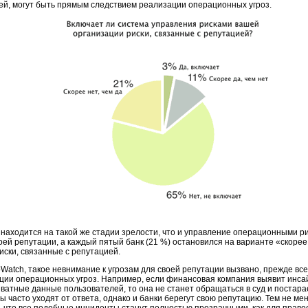
ией, могут быть прямым следствием реализации операционных угроз.
аходится на такой же стадии зрелости, что и управление операционными ри
оей репутации, а каждый пятый банк (21 %) остановился на варианте «скорее
иски, связанные с репутацией.
Watch, такое невнимание к угрозам для своей репутации вызвано, прежде всег
ции операционных угроз. Например, если финансовая компания выявит инса
атные данные пользователей, то она не станет обращаться в суд и постара
ы часто уходят от ответа, однако и банки берегут свою репутацию. Тем не м