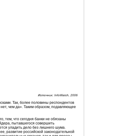
Источник: InfoWatch, 2006
сками. Так, более половины респондентов
 нет, чем да». Таким образом, подавляющее
о, тем, что сегодня банки не обязаны
йдера, пытавшегося совершить
ется уладить дело без лишнего шума.
енее, развитие российской законодательной