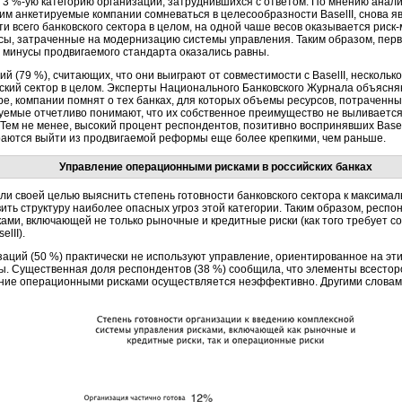
ь
3 %-ую
категорию организаций, затруднившихся с ответом. По мнению анали
 анкетируемые компании сомневаться в целесообразности BaselII, снова явл
ти всего банковского сектора в целом, на одной чаше весов оказывается
риск
сы, затраченные на модернизацию системы управления. Таким образом, пер
 минусы продвигаемого стандарта оказались равны.
ий (79 %), считающих, что они выиграют от совместимости с BaselII, несколь
вский сектор в целом. Эксперты Национального Банковского Журнала объясняю
е, компании помнят о тех банках, для которых объемы ресурсов, потраченных
руемые отчетливо понимают, что их собственное преимущество не выливается
 Тем не менее, высокий процент респондентов, позитивно воспринявших Basel
ираются выйти из продвигаемой реформы еще более крепкими, чем раньше.
Управление операционными рисками в российских банках
ли своей целью выяснить степень готовности банковского сектора к максим
ить структуру наиболее опасных угроз этой категории. Таким образом, респ
ами, включающей не только рыночные и кредитные риски (как того требует с
lII).
заций (50 %) практически не используют управление, ориентированное на эти
ы. Существенная доля респондентов (38 %) сообщила, что элементы всесто
ение операционными рисками осуществляется неэффективно. Другими словами