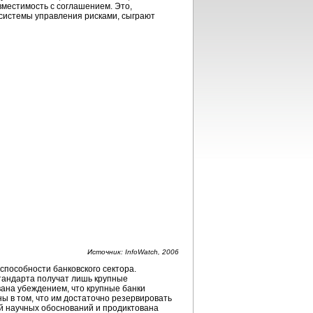
вместимость с соглашением. Это,
 системы управления рисками, сыграют
Источник: InfoWatch, 2006
способности банковского сектора.
тандарта получат лишь крупные
вана убеждением, что крупные банки
ы в том, что им достаточно резервировать
ой научных обоснований и продиктована