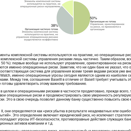
лементы комплексной системы используются на практике, но операционные рис
 комплексной системы управления рисками лишь частично. Таким образом, вс
 50 %): первые вообще не используют управление, ориентированное на риски
тся именно операционные риски. Заметим, что ни один банк не указал, что 
соответствующая система для управления всеми тремя видами рисков уже вне
oWatch, именно операционные угрозы сегодня являются одним из наиболее с
ми. Между тем, соглашение BaselII в отличие от BaselI требует учитывать эт
е готовы удовлетворить этому важному требованию.
в целом и операционными рисками в частности продиктовано, прежде всего, т
свои операционные риски и продемонстрировать свою уверенность регулирую
ки. Это в свою очередь позволит данному банку существенно повысить свою
 II, они определяются как «риск убытка в результате неадекватных или ошиб
ытий». Это определение включает юридический риск, но исключает стратегиче
в попадают угрозы
ИТ-безопасности,
противоправные действия служащих банк
онных активов компании и т.д.