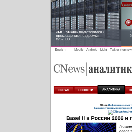
«Mr. Сумкин» подготовился к
К
прекращению поддержки
б
WS2003
English
Mobile
Android
Light
Twitter (topnew
Заоблачная оптимизация: как
Р
Faberlic изменил подход к
п
аналитике
АНАЛИТИКА
CNEWS
НОВОСТИ
К
Обзор
Информационные те
банках и страховых компаниях 2
Basel II в России 2006 
Выявит
операц