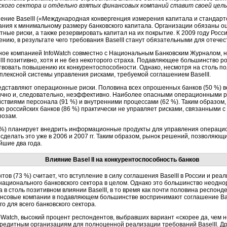
ского сектора и отдельно взятых финансовых компаний ставит своей целью
ение BaselII («Международная конвергенция измерения капитала и стандарт
ания к минимальному размеру банковского капитала. Организации обязаны 
тные риски, а также резервировать капитал на их покрытие. К 2009 году Рос
ению, в результате чего требования BaselII станут обязательными для отече
ное компанией InfoWatch совместно с Национальным Банковским Журналом, н
II позитивно, хотя и не без некоторого страха. Подавляющее большинство рос
ствовать повышению их конкурентоспособности. Однако, несмотря на столь п
мплексной системы управления рисками, требуемой соглашением BaselII.
дставляют операционные риски. Половина всех опрошенных банков (50 %) во
ично и, следовательно, неэффективно. Наиболее опасными операционными р
твиями персонала (91 %) и внутренними процессами (62 %). Таким образом
российских банков (86 %) практически не управляет рисками, связанными с 
розам.
3 %) планирует внедрить информационные продукты для управления операци
 сделать это уже в 2006 и 2007 гг. Таким образом, рынок решений, позволяю
йшие два года.
Влияние Basel II на конкурентоспособность банков
 (73 %) считает, что вступление в силу соглашения BaselII в России и реа
ационального банковского сектора в целом. Однако это большинство неоднор
 в столь позитивном влиянии BaselII, в то время как почти половина респонде
ансовые компании в подавляющем большинстве воспринимают соглашение Base
о для всего банковского сектора.
oWatch, высокий процент респондентов, выбравших вариант «скорее да, чем 
кредитным организациям для полноценной реализации требований BaselII. Др