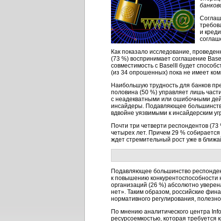
банков
Соглаш
требов
и креди
соглаш
Как показало исследование, проведен
(73 %) воспринимает соглашение Basel
совместимость с BaselII будет способ
(из 34 опрошенных) пока не имеет ко
Наибольшую трудность для банков пре
половина (50 %) управляет лишь част
с неадекватными или ошибочными дейс
инсайдеры. Подавляющее большинство 
вдвойне уязвимыми к инсайдерским уг
Почти три четверти респондентов (7
четырех лет. Причем 29 % собирается
ждет стремительный рост уже в ближа
Подавляющее большинство респондентов
к повышению конкурентоспособности н
организаций (26 %) абсолютно уверена
нет». Таким образом, российские фин
нормативного регулирования, полезног
По мнению аналитического центра Inf
ресурсоемкостью, которая требуется 