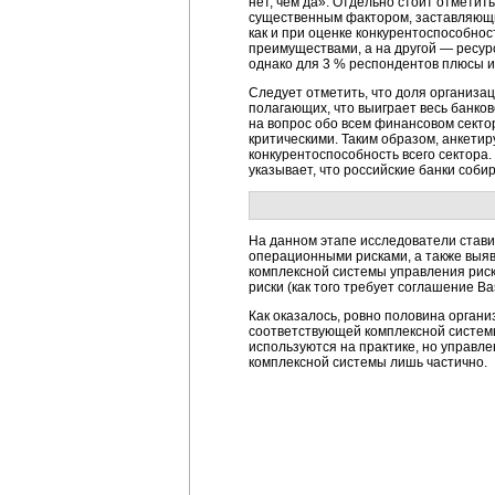
нет, чем да». Отдельно стоит отметит
существенным фактором, заставляющим
как и при оценке конкурентоспособнос
преимуществами, а на другой — ресур
однако для 3 % респондентов плюсы и
Следует отметить, что доля организац
полагающих, что выиграет весь банко
на вопрос обо всем финансовом сектор
критическими. Таким образом, анкети
конкурентоспособность всего сектора.
указывает, что российские банки соб
На данном этапе исследователи стави
операционными рисками, а также выяв
комплексной системы управления риск
риски (как того требует соглашение Base
Как оказалось, ровно половина органи
соответствующей комплексной систем
используются на практике, но управл
комплексной системы лишь частично.