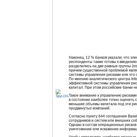
Наконец, 12 % банков указали, что э
респонденты также готовы к введению
разделились на две равные группы (по
причем существенной проблемой являю
системы управления рисками или что 
По мнению аналитического центра Inf
эффективной системы управления риска
капитал. При этом российские банки н
Такое внимание к управлению рисками 
в состоянии наиболее точно оценить 
меньшие объемы капитала под эти рис
продвинутых компаний.
Согласно пункту 644 соглашения Basel
сотрудников и систем или внешних соб
Однако в состав операционных риско
уничтожение или искажение информаци