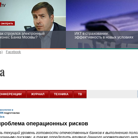
ак строился электронный
ИКТ в страховании:
изнес Банка Москвы?
эффективность в новых условиях
s)
Facebook
ейтинг CNewsInfrastructure 2015:
Информационная безопасность
риглашаем участвовать
бизнеса и госструктур: развитие в
новых условиях
ОНФЕРЕНЦИИ
ЖУРНАЛ
ТЕХНИКА
ТВ
нологии в
006
подготовлен
и проблема операционных рисков
ь текущий уровень готовности отечественных банков к выполнению положе
ионными рисками, а также определить влияние данного нормативного акт