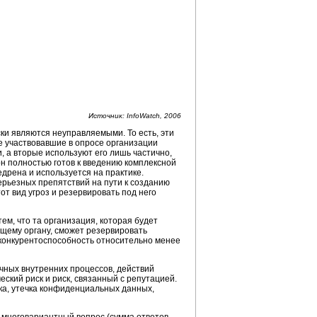
Источник: InfoWatch, 2006
ки являются неуправляемыми. То есть, эти
е участвовавшие в опросе организации
, а вторые используют его лишь частично,
он полностью готов к введению комплексной
дрена и используется на практике.
ерьезных препятствий на пути к созданию
от вид угроз и резервировать под него
ем, что та организация, которая будет
щему органу, сможет резервировать
 конкурентоспособность относительно менее
очных внутренних процессов, действий
ский риск и риск, связанный с репутацией.
а, утечка конфиденциальных данных,