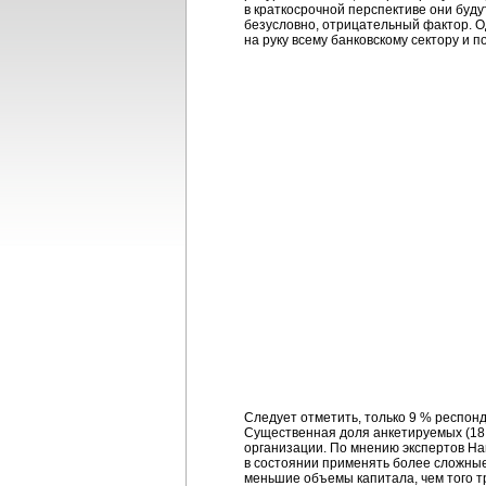
в краткосрочной перспективе они буд
безусловно, отрицательный фактор. О
на руку всему банковскому сектору и 
Следует отметить, только 9 % респонд
Существенная доля анкетируемых (18 
организации. По мнению экспертов На
в состоянии применять более сложные
меньшие объемы капитала, чем того т