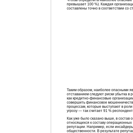
Чтобы определить наиболее опасные 
превышает 100 %). Каждая организаци
составлены точно в соответствии со ст
Таким образом, наиболее опасными яв
отставанием следуют риски убытка в р
как
кредитно-финансовые
организации
совершить финансовое мошенничество,
процессам, которые выступают в роли
угрозу — так считает 91 % респондент
Как уже было сказано выше, в состав 
относящихся к составу операционных 
репутации. Например, если инсайдеры 
общественности. В результате репута