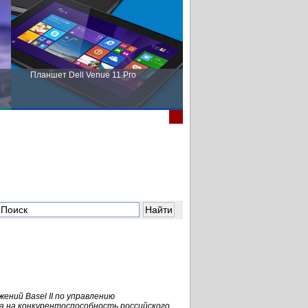
Планшет Dell Venue 11 Pro
Пора выбирать Fujitsu!
ний Basel II по управлению
а на конкурентоспособность российского