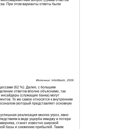
многовариантный вопрос (сумма ответов
ска. При этом варианты ответы были
Источник: InfoWatch, 2006
ессами (62 %). Далее, с большим
еделение ответов вполне объяснимо, так
 инсайдеры (служащие банка) могут
нтов. То же самое относится к внутренним
ерсоналом (который представляет основную
, успешная реализация многих угроз, явно
следствиям в виде ущерба имиджу и потери
аверняка, станет известно широкой
ской базы и снижению прибылей. Таким