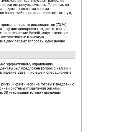
тического центра InfoWatch, наиболее
яется его ресурсоемкость. Точно так же
-менеджмент
со всеми своими
вая чаша стабильно перевешивает вторую,
ко превышает долю респондентов (73 %),
т эту диспропорцию тем, что, отвечая
 на соглашение BaselII, могут оказаться
 автоматически в высокую
II в двух первых вопросах, однозначно
ально эффективному управлению
ондентам был предложен вопрос о наличии
оглашение BaselI), но еще и операционные
 риски, и фактически не готовы к внедрению
ронней системы управления рисками
, 38 % компаний готово к введению