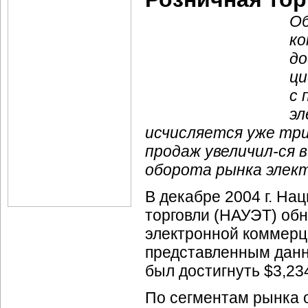
Об
ко
до
ци
с
эл
исчисляется уже тр
продаж
увеличил-ся
в
оборота рынка элек
В декабре 2004 г. На
торговли (НАУЭТ) обн
электронной коммерци
представленным данны
был достигнуть $3,23
По сегментам рынка 