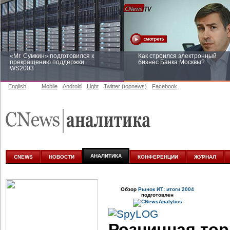
«Mr. Сумкин» подготовился к
Как строился электронный
прекращению поддержки
бизнес Банка Москвы?
WS2003
English
Mobile
Android
Light
Twitter (topnews)
Facebook
Заоблачная оптимизация: как
Рейтинг CNewsInfrastructure 20
Faberlic изменил подход к
приглашаем участвовать
аналитике
АНАЛИТИКА
CNEWS
НОВОСТИ
КОНФЕРЕНЦИИ
ЖУРНАЛ
Обзор
Рынок ИТ: итоги 2004
подготовлен
Розничная тор