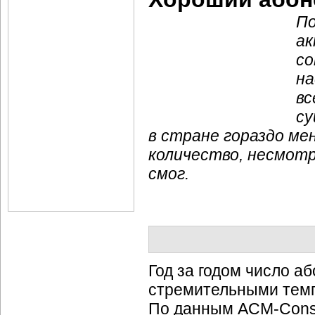
По
ак
со
на
вс
су
в стране гораздо ме
количество, несмотр
смог.
Год за годом число а
стремительными темп
По данным
ACM-Consu