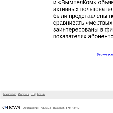
и «ВымпелКом» объяви
активных пользовате
были представлены по
сравнивать «мертвых 
заинтересованы в фи
показателях абонентс
Вернуться
Техноблог
|
Форумы
|
ТВ
|
Архив
Об издании
|
Реклама
|
Вакансии
|
Контакты