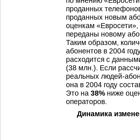
по мнению «Евросети»
проданных телефонов.
проданных новым абон
оценкам «Евросети», 
переданы новому або
Таким образом, коли
абонентов в 2004 год
расходится с данными
(38 млн.). Если расс
реальных
людей-абон
она в 2004 году сост
Это на
38%
ниже оцен
операторов.
Динамика измене