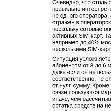
Очевидно, что столь 
правильно интерпрет
не одного оператора, 
отражен в операторск
поскольку сотовые оп
активных
SIM-карт.
Та
например до 40% мос
несколькими
SIM-кар
Ситуация усложняется
абонентом от 3 до 6 
даже если он не польз
соответственно, не о
от нуля сумму. Кроме
связи пользуются ма
иначе, чем рассчиты
остатка средств на н