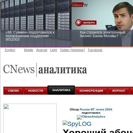
«Mr. Сумкин» подготовился к
Как строился электронный
прекращению поддержки
бизнес Банка Москвы?
WS2003
English
Mobile
Android
Light
Twitter (topnews)
Facebook
Заоблачная оптимизация: как
Рейтинг CNewsInfrastructure 20
Faberlic изменил подход к
приглашаем участвовать
аналитике
АНАЛИТИКА
CNEWS
НОВОСТИ
КОНФЕРЕНЦИИ
ЖУРНАЛ
Обзор
Рынок ИТ: итоги 2004
подготовлен
Хороший абон