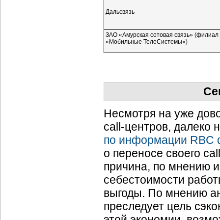
Дальсвязь
ЗАО «Амурская сотовая связь» (филиа
«Мобильные ТелеСистемы»)
Се
Несмотря на уже дов
call-центров,
далеко н
по информации RBC d
о переносе своего
cal
причина, по мнению и
себестоимости работ
выгоды. По мнению а
преследует цель сэко
этой экономии, возмо