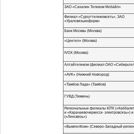
ЗАО «Сахалин Телеком Мобайл»
Филиал «Сургуттелекомсеть», ЗАО
«Уралсвязьинформ»
Банк Москвы (Москва)
«Центел» (Москва)
IVOX (Москва)
Алтайтелеком (филиал ОАО «Сибирьте
«AVK» (Нижний Новгород)
«Тамбов Лада» (Тамбов)
ГУВД (Тюмень)
Региональные филиалы ЮТК («Каббалк
и «Карачаевочеркесск- электровсязь») и
(«Ленсвязь»)
«ВымпелКом»
(Северо-Западный
регио