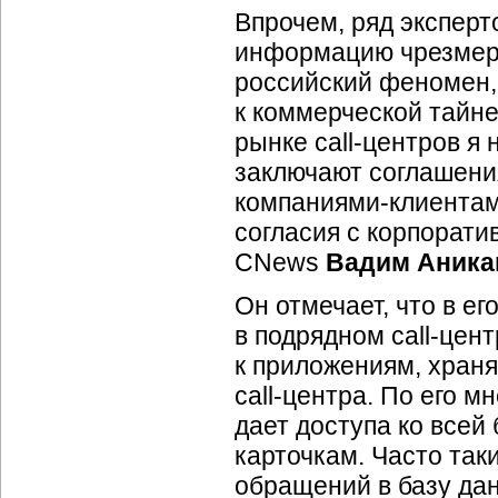
Впрочем, ряд эксперт
информацию чрезмерн
российский феномен,
к коммерческой тайне
рынке
call-центров
я 
заключают соглашени
компаниями-клиента
согласия с корпорати
CNews
Вадим Аника
Он отмечает, что в е
в подрядном
call-цен
к приложениям, хран
call-центра.
По его мн
дает доступа ко всей
карточкам. Часто так
обращений в базу дан