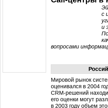
Эй
с 
уг
и 
По
ка
вопросами информац
Росси
Мировой рынок систе
оценивался в 2004 го
CRM-решений
находи
его оценки могут раз
в 2003 году объем эт