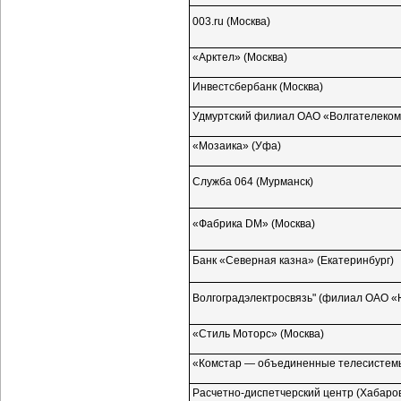
003.ru (Москва)
«Арктел» (Москва)
Инвестсбербанк (Москва)
Удмуртский филиал ОАО «Волгателеко
«Мозаика» (Уфа)
Служба 064 (Мурманск)
«Фабрика DM» (Москва)
Банк «Северная казна» (Екатеринбург)
Волгоградэлектросвязь" (филиал ОАО «
«Стиль Моторс» (Москва)
«Комстар — объединенные телесистемы
Расчетно-диспетчерский
центр (Хабаров