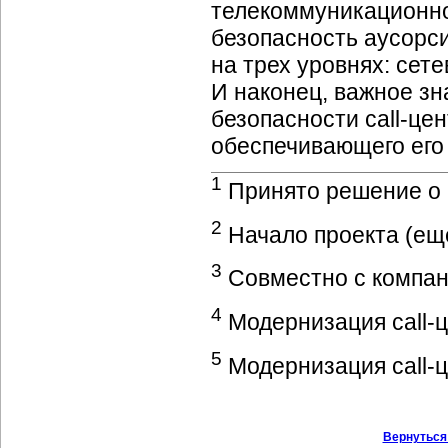
телекоммуникационн
безопасность аусорс
на трех уровнях: се
И наконец, важное з
безопасности
call-це
обеспечивающего его 
1
Принято решение о 
2
Начало проекта (ещ
3
Совместно с компа
4
Модернизация
call-
5
Модернизация
call-
Вернуться