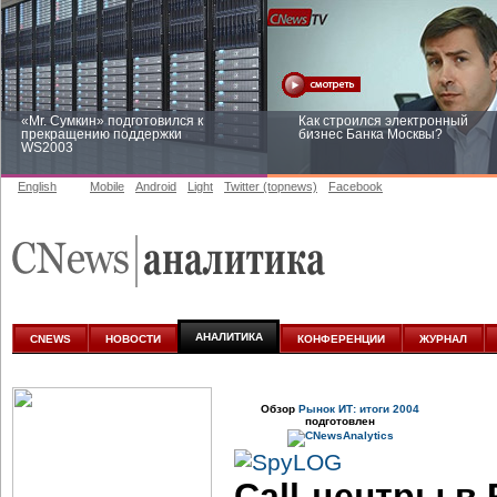
«Mr. Сумкин» подготовился к
Как строился электронный
прекращению поддержки
бизнес Банка Москвы?
WS2003
English
Mobile
Android
Light
Twitter (topnews)
Facebook
Заоблачная оптимизация: как
Рейтинг CNewsInfrastructure 20
Faberlic изменил подход к
приглашаем участвовать
аналитике
АНАЛИТИКА
CNEWS
НОВОСТИ
КОНФЕРЕНЦИИ
ЖУРНАЛ
Обзор
Рынок ИТ: итоги 2004
подготовлен
Call-центры
в 