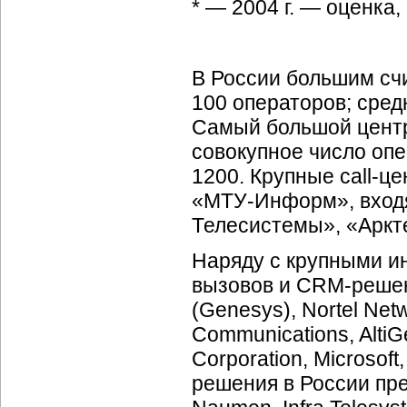
* — 2004 г. — оценка,
В России большим сч
100 операторов; сре
Самый большой центр
совокупное число опе
1200. Крупные
call-ц
«МТУ-Информ»,
вход
Телесистемы», «Аркте
Наряду с крупными и
вызовов и
CRM-реше
(Genesys), Nortel Net
Communications, AltiG
Corporation, Microso
решения в России пр