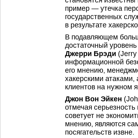
становятся известны
пример — утечка пер
государственных слу
в результате хакерск
В подавляющем боль
достаточный уровень
Джерри Брэди
(Jerry
информационной безо
его мнению, менеджм
хакерскими атаками, 
клиентов на нужном я
Джон Вон Эйкен
(Joh
отмечая серьезность
советует не экономит
мнению, являются са
посягательств извне.