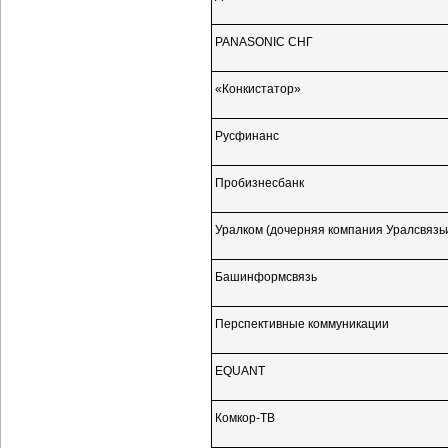
PANASONIC СНГ
«Конкистатор»
Русфинанс
Пробизнесбанк
Уралком (дочерняя компания Уралсвяз
Башинформсвязь
Перспективные коммуникации
EQUANT
Комкор-ТВ