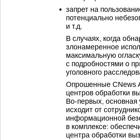
запрет на пользовани
потенциально небезо
и т.д.
В случаях, когда обн
злонамеренное испо
максимальную огласку
с подробностями о п
уголовного расследова
Опрошенные CNews An
центров обработки в
Во-первых,
основная 
исходит от сотрудник
информационной без
в комплексе: обеспеч
центра обработки выз