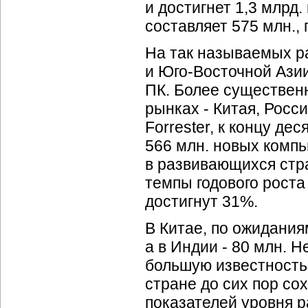
и достигнет 1,3 млрд
составляет 575 млн., 
На так называемых р
и Юго-Восточной
Азии
ПК. Более существен
рынках - Китая, Росс
Forrester, к концу де
566 млн. новых компь
в развивающихся стр
темпы годового рост
достигнут 31%.
В Китае, по ожиданиям
а в Индии - 80 млн. Н
большую известность 
стране до сих пор со
показателей уровня р