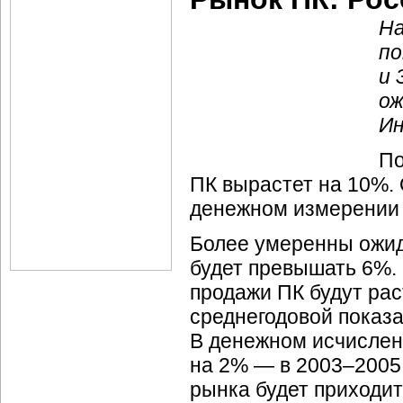
На
по
и 
ож
Ин
По
ПК вырастет на 10%. 
денежном измерении 
Более умеренны ожида
будет превышать 6%. 
продажи ПК будут рас
среднегодовой показат
В денежном исчислени
на 2% — в 2003–2005 
рынка будет приходит