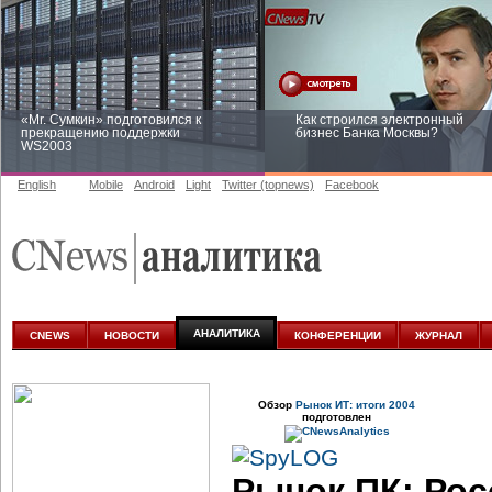
«Mr. Сумкин» подготовился к
Как строился электронный
прекращению поддержки
бизнес Банка Москвы?
WS2003
English
Mobile
Android
Light
Twitter (topnews)
Facebook
Заоблачная оптимизация: как
Рейтинг CNewsInfrastructure 20
Faberlic изменил подход к
приглашаем участвовать
аналитике
АНАЛИТИКА
CNEWS
НОВОСТИ
КОНФЕРЕНЦИИ
ЖУРНАЛ
Обзор
Рынок ИТ: итоги 2004
подготовлен
Рынок ПК: Рос