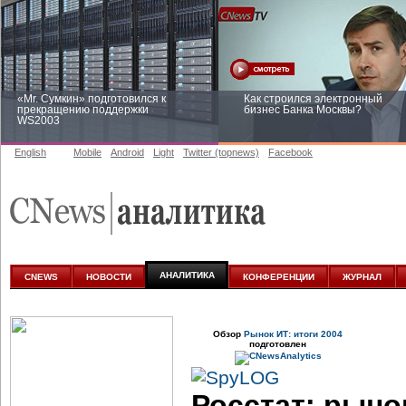
«Mr. Сумкин» подготовился к
Как строился электронный
прекращению поддержки
бизнес Банка Москвы?
WS2003
English
Mobile
Android
Light
Twitter (topnews)
Facebook
Заоблачная оптимизация: как
Рейтинг CNewsInfrastructure 20
Faberlic изменил подход к
приглашаем участвовать
аналитике
АНАЛИТИКА
CNEWS
НОВОСТИ
КОНФЕРЕНЦИИ
ЖУРНАЛ
Обзор
Рынок ИТ: итоги 2004
подготовлен
Росстат: рыно