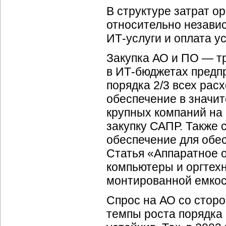
В структуре затрат о
относительно незави
ИТ-услуги
и оплата ус
Закупка АО и ПО — т
в
ИТ-бюджетах
предпр
порядка 2/3 всех рас
обеспечение в значи
крупных компаний на
закупку САПР. Также
обеспечение для обе
Статья «Аппаратное о
компьютеры и оргтехн
монтированной емкост
Спрос на АО со стор
темпы роста порядка 