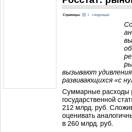
Cтраницы:
1
2
следующая
Со
ан
вы
об
ре
ры
вызывают удивления
развивающихся «с ну
Суммарные расходы р
государственной стат
212 млрд. руб. Слож
оценивать аналогичны
в 260 млрд. руб.