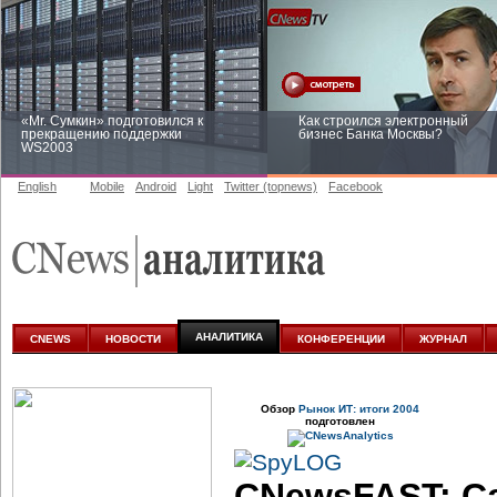
«Mr. Сумкин» подготовился к
Как строился электронный
прекращению поддержки
бизнес Банка Москвы?
WS2003
English
Mobile
Android
Light
Twitter (topnews)
Facebook
Заоблачная оптимизация: как
Рейтинг CNewsInfrastructure 20
Faberlic изменил подход к
приглашаем участвовать
аналитике
АНАЛИТИКА
CNEWS
НОВОСТИ
КОНФЕРЕНЦИИ
ЖУРНАЛ
Обзор
Рынок ИТ: итоги 2004
подготовлен
CNewsFAST: С