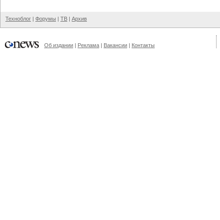
Техноблог
|
Форумы
|
ТВ
|
Архив
Об издании
|
Реклама
|
Вакансии
|
Контакты