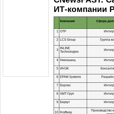
ИТ-компании
Р
Компания
Сфера дея
1
ОТР
Интег
2
LCS Group
Группа к
INLINE
3
Интег
Technologies
4
Ниеншанц
Интег
5
ИНЭК
Консалти
6
EPAM Systems
Разрабо
7
Борлас
Интег
8
АМТ-Груп
Интег
9
Беркут
Интег
Производство 
10
Kraftway