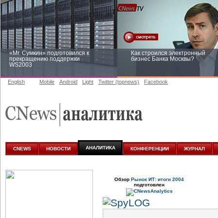
«Mr. Сумкин» подготовился к
Как строился электронный
прекращению поддержки
бизнес Банка Москвы?
WS2003
English
Mobile
Android
Light
Twitter (topnews)
Facebook
Заоблачная оптимизация: как
Рейтинг CNewsInfrastructure 20
Faberlic изменил подход к
приглашаем участвовать
аналитике
АНАЛИТИКА
CNEWS
НОВОСТИ
КОНФЕРЕНЦИИ
ЖУРНАЛ
Обзор
Рынок ИТ: итоги 2004
подготовлен