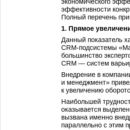
экономического эффе
эффективности конкре
Полный перечень пр
1. Прямое увеличен
Данный показатель ха
CRM-подсистемы
«Ма
большинство эксперто
CRM — систем варьир
Внедрение в компан
и менеджмент» приве
к увеличению оборот
Наибольшей трудност
оказывается выделени
вызвана именно внед
параллельно с этим п