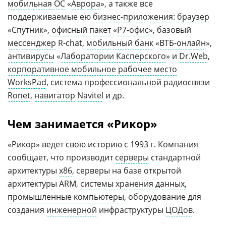
мобильная ОС
«
Аврора
», а также все
поддерживаемые ею
бизнес-приложения
:
браузер
«Спутник»,
офисный пакет
«
Р7-офис
», базовый
мессенджер
R-chat,
мобильный банк
«
ВТБ-онлайн
»,
антивирусы
«
Лаборатории Касперского
» и
Dr.Web
,
корпоративное мобильное рабочее место
WorksPad
, система профессиональной радиосвязи
Ronet
,
навигатор
Navitel
и др.
Чем занимается «Рикор»
«Рикор» ведет свою историю с 1993 г. Компания
сообщает, что производит
серверы
стандартной
архитектуры
x86
, серверы на базе открытой
архитектуры ARM,
системы хранения данных
,
промышленные компьютеры
, оборудование для
создания
инженерной
инфраструктуры
ЦОДов
.