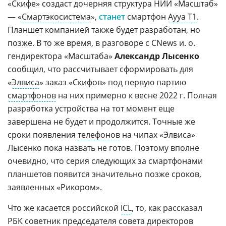
«Скифе» создаст дочерняя структура НИИ «Масштаб»
— «
Смартэкосистема
»,
станет
смартфон
Ayya T1
.
Планшет компанией также будет разработан, но
позже. В то же время, в разговоре с CNews и. о.
гендиректора «Масштаба»
Александр Лысенко
сообщил, что рассчитывает сформировать для
«
Элвиса
» заказ «Скифов» под первую партию
смартфонов
на них примерно к весне 2022 г. Полная
разработка устройства на тот момент еще
завершена не будет и продолжится. Точные же
сроки появления
телефонов
на чипах «Элвиса»
Лысенко пока назвать не готов. Поэтому вполне
очевидно, что серия следующих за смартфонами
планшетов появится значительно позже сроков,
заявленных «Рикором».
Что же касается российской
ICL
, то, как рассказал
РБК
советник председателя совета директоров