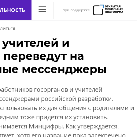
ЛЬНОСТЬ
при поддержке
CNews
ЛИТЬСЯ
Аналитика
 учителей и
Конференции
 переведут на
Маркет
ные мессенджеры
Техника
ТВ
 работников госорганов и учителей
ессенджерами российской разработки.
спользовать их для общения с родителями и
ледним тоже придется их установить.
нимается Минцифры. Как утверждается,
вует, хотя его название пока засекречено.