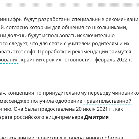
Минцифры будут разработаны специальные рекомендаци
ей, согласно которым для общения со школьниками,
они должны будут использовать исключительно
го следует, что для связи с учителем родителям и их
овать этот софт. Проработкой рекомендаций займутся
зования
, крайний срок их готовности – февраль 2022 г.
», концепция по принудительному переводу чиновнико
й мессенджер получила одобрение
правительственной
итию
. Она была предоставлена 20 июля 2021 г., как
арата
российского
вице-премьера
Дмитрия
ает «развитие сервисов для оперативного обмена