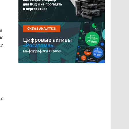
для ЦОД и не прогадать
в перспективе
на
CNEWS ANALYTICS
ые
Цифровые активы
ки
«Росатома».
Инфографика CNews
ых