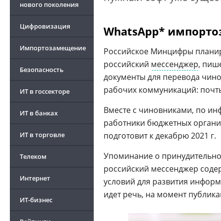
нового поколения
Цифровизация
WhatsApp* импорто
Импортозамещение
Российское Минцифры планиру
российский
мессенджер
, пиш
Безопасность
документы для перевода чин
рабочих коммуникаций: почты
ИТ в госсекторе
Вместе с чиновниками, по ин
ИТ в банках
работники бюджетных организ
ИТ в торговле
подготовит к декабрю 2021 г.
Упоминание о принудительно
Телеком
российский мессенджер соде
Интернет
условий для развития инфор
идет речь, на момент публика
ИТ-бизнес