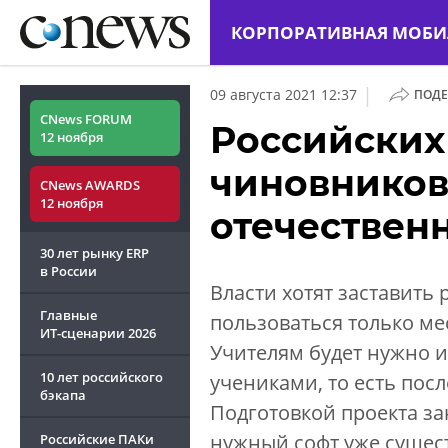
КОРПОРАТИВНАЯ МОБИ
|
09 августа 2021 12:37
ПОДЕ
CNews FORUM
Российских
12 ноября
чиновников
CNews AWARDS
12 ноября
отечествен
30 лет рынку ERP
в России
Власти хотят заставить
Главные
пользоваться только м
ИТ-сценарии
2026
Учителям будет нужно и
10 лет российского
учениками, то есть пос
бэкапа
Подготовкой проекта за
нужный софт уже сущест
Российские ПАКи