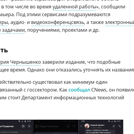
в том числе во время
удаленной работы
», сообщили
мьера. Под этими сервисами подразумеваются
еры
, аудио- и
видеоконференцсвязь
, а также
электронны
е задачами
, поручениями, проектами и др.
сть
трия Чернышенко
заверили издание, что подобные
щее время. Однако они отказались уточнять их названия
и действительно существовал как минимум один
вязанный с госсектором. Как
сообщал
CNews, он появил
а ним стоит Департамент информационных технологий