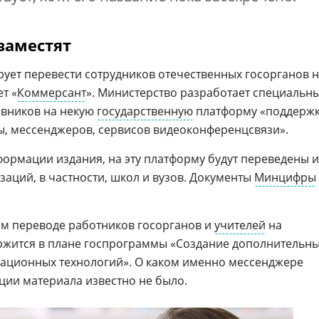
заместят
ет перевести сотрудников отечественных госорганов 
ет «
Коммерсант
». Министерство разработает специальн
овников на некую
государственную
платформу «поддерж
, мессенджеров, сервисов видеоконференцсвязи».
формации издания, на эту платформу будут переведены и
аций, в частности, школ и вузов. Документы
Минцифры
м переводе работников госорганов и
учителей
на
ржится в плане госпрограммы «Создание дополнительн
мационных технологий». О каком именно мессенджере
ции материала известно не было.