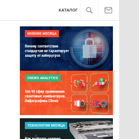
КАТАЛОГ
МНЕНИЕ МЕСЯЦА
Почему соответствие
стандартам не гарантирует
защиту от киберугроз
CNEWS ANALYTICS
Топ-10 сфер применения
квантовых компьютеров.
Инфографика CNews
ТЕХНОЛОГИЯ МЕСЯЦА
Как выбрать сервер