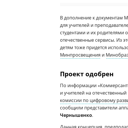
В дополнение к документам 
для учителей и преподавател
студентами и их родителями 
отечественные сервисы. Из это
детям тоже придется использ
Минпросвещения
и
Минобра
Проект одобрен
По информации «Коммерсанта
и учителей на отечественны
комиссии по цифровому разв
сообщили представители апп
Чернышенко
.
Данная концепция, предполаг