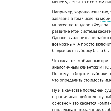
менее удается, то с софтом с
Например, хорошо известно,
завязана в том числе на
моби
множество тендеров
Федерал
развитие этой системы касае
Однако вычленить эти работы
возможным. А просто включи
бюджета» в выборку было бы
Что касается мобильных прил
аналогичным клиентским ПО д
Поэтому за бортом выборки о
что определить стоимость им
Ну и в качестве последней с
ограничивающей полноту выб
основном это касается компан
выкладывать
техзадание
, осо