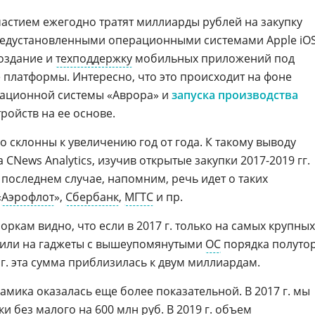
частием ежегодно тратят миллиарды рублей на закупку
едустановленными операционными системами Apple iO
создание и
техподдержку
мобильных приложений под
платформы. Интересно, что это происходит на фоне
рационной системы «Аврора» и
запуска производства
ройств на ее основе.
 склонны к увеличению год от года. К такому выводу
CNews Analytics, изучив открытые закупки 2017-2019 гг.
последнем случае, напомним, речь идет о таких
«
Аэрофлот
»,
Сбербанк
,
МГТС
и пр.
кам видно, что если в 2017 г. только на самых крупных
или на гаджеты с вышеупомянутыми
ОС
порядка полуто
 г. эта сумма приблизилась к двум миллиардам.
намика оказалась еще более показательной. В 2017 г. мы
и без малого на 600 млн руб. В 2019 г. объем