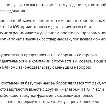
зание услуг согласно техническому заданию», с которо
исследования.
В прозрачной закупке оно может именоваться мобильным
roid и iOS, приложением и даже клиентским или
зчик ограничивается указанием просто на «программно
акупка тонет в тысячах софтверных закупок всевозможно
мущественно представлены не
госорганы
со строгим
 деятельности, а компании с госучастием, совершающи
е мягкому законодательству с меньшим набором
составления безупречных выборок является тот факт, ч
то закупаются вместе с другим «железом» и ПО. И если
из большой закупки фрагмент, касающийся только
 главное определить его закупочную цену, более или