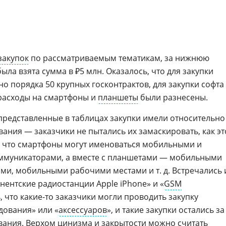
закупок
по рассматриваемым тематикам, за нижнюю
ыла взята сумма в ₽5 млн. Оказалось, что для закупки
о порядка 50 крупных госконтрактов, для закупки софта
 расходы на смартфоны и
планшеты
были разнесены.
 представленные в таблицах закупки имели относительно
ания — заказчики не пытались их замаскировать, как эт
, что смартфоны могут именоваться мобильными и
ммуникаторами, а вместе с планшетами — мобильными
ми, мобильными рабочими местами и т. д. Встречались 
нентские радиостанции Apple iPhone» и «
GSM
ь, что какие-то заказчики могли проводить закупку
дования» или «
аксессуаров
», и такие закупки остались за
ания. Верхом цинизма и закрытости можно считать