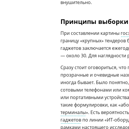
внушительно.
Принципы выборки
При составлении картины
гос
границу «крупных» тендеров б
гаджетов заключается ежегодн
— около 30. Для наглядности
Сразу стоит оговориться, что
прозрачные и очевидные назв
иногда бывает. Было понятно
сотовыми телефонами или ко
или портативными устройства
такие формулировки, как «або
терминалы
». Есть вероятност
гаджетов
по линии «ИТ-обору
рамками настоящего исследов