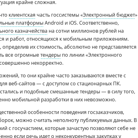
итуация крайне сложная.
 что
клиентская
часть госсистемы «
Электронный бюджет
»
льные платформы
Android и iOS. Соответственно,
ьного казначейства
на сотни миллионов рублей на
тся и работ, относящихся к мобильным приложениям.
, определив их стоимость, абсолютно не представляется
ть все огромные
тендеры
по линии «Электронного
 совершенно некорректно.
ожений, то они крайне часто заказываются вместе с
ля веб-сайтов — с доступом со стационарных ПК.
стались и подобные смешанные тендеры — в силу того,
енно мобильной разработки в них невозможно.
ущественной особенности поведения госзаказчиков,
орок, можно считать неполноту публикуемых данных. В
ий с госучастием, которые зачастую позволяют себе не
бенно если речь идет о неконкурентных закупках у