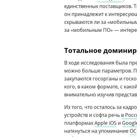
единственных поставщиков. Т
он принадлежит к интересующ
скрываются ли за «мобильны
за «мобильным ПО» — интер
Тотальное доминиро
В ходе исследования была пр
можно больше параметров. По
закупаются госорганы и госк
кого, в каком формате, с како
внимательно изучив предста
Из того, что осталось за кад
устройств и софта речь
в Росс
платформах
Apple iOS
и
Googl
наткнуться на упоминание
ОС