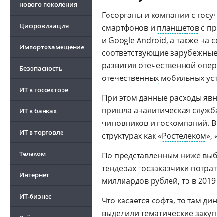
нового поколения
Госорганы и компании с госу
Цифровизация
смартфонов и
планшетов
с пр
и Google Android, а также на 
Импортозамещение
соответствующие зарубежные 
развития отечественной опе
Безопасность
отечественных
мобильных уст
ИТ в госсекторе
При этом данные расходы явно
пришла аналитическая служба 
ИТ в банках
чиновников и госкомпаний. В 
ИТ в торговле
структурах как «
Ростелеком
», 
Телеком
По представленным ниже выбор
тендерах
госзаказчики
потрат
Интернет
миллиардов рублей, то в 2019
ИТ-бизнес
Что касается софта, то там ди
выделили тематические закупк