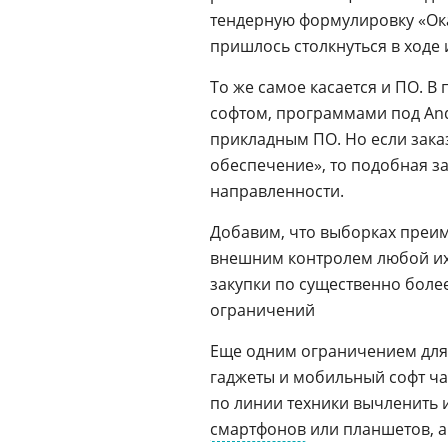
тендерную формулировку «Ока
пришлось столкнуться в ходе 
То же самое касается и ПО. 
софтом, программами под And
прикладным ПО. Но если зака
обеспечение», то подобная з
направленности.
Добавим, что выборках преи
внешним контролем любой их
закупки по существенно боле
ограничений
Еще одним ограничением для 
гаджеты и мобильный софт час
по линии техники вычленить 
смартфонов
или планшетов, а