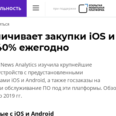
ЛЬНОСТЬ
при поддержке
CNews
ИТЬСЯ
Аналитика
ичивает закупки iOS и
Конференции
 40% ежегодно
Маркет
Техника
News Analytics изучила крупнейшие
ТВ
устройств с предустановленными
и iOS и Android, а также госзаказы на
ли обслуживание ПО под эти платформы. Обз
 2019 гг.
ые с iOS и Android