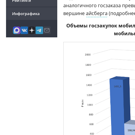
Рейтинги
аналогичного госзаказа превы
вершине
айсберга
(подробнее
Инфографика
Объемы госзакупок мобиль
мобильн