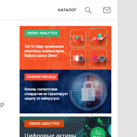
КАТАЛОГ
CNEWS ANALYTICS
Топ-10 сфер применения
квантовых компьютеров.
Инфографика CNews
МНЕНИЕ МЕСЯЦА
Почему соответствие
стандартам не гарантирует
защиту от киберугроз
ор
CNEWS ANALYTICS
Цифровые активы