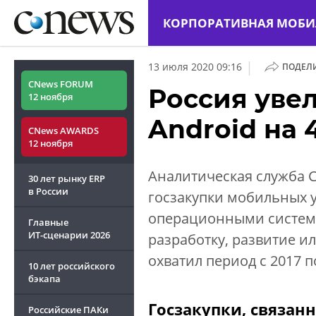
КОРПОРАТИВНАЯ МОБИ
|
13 июля 2020 09:16
ПОДЕЛ
CNews FORUM
Россия увел
12 ноября
Android на
CNews AWARDS
12 ноября
Аналитическая служба C
30 лет рынку ERP
в России
госзакупки мобильных 
операционными системам
Главные
ИТ-сценарии
2026
разработку, развитие и
охватил период с 2017 по
10 лет российского
бэкапа
Госзакупки, связанн
Российские ПАКи